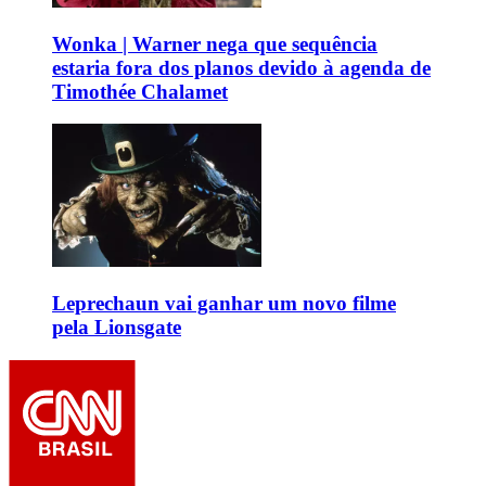
Wonka | Warner nega que sequência
estaria fora dos planos devido à agenda de
Timothée Chalamet
Leprechaun vai ganhar um novo filme
pela Lionsgate