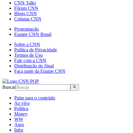
CNN Talks
Fórum CNN
Blogs CNN
Colunas CNN
Programação
Equipe CNN Brasil
Sobre a CNN
Política de Privacidade
Termos de Uso
Fale com a CNN
Distribuição do Sinal
Faça parte da Equipe CNN
Buscar
Pular para o conteúdo
Ao vivo
Política
Money
WW
Agro
Infra