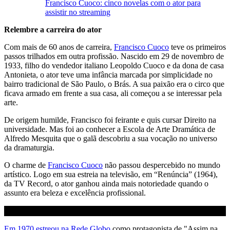
Francisco Cuoco: cinco novelas com o ator para
assistir no streaming
Relembre a carreira do ator
Com mais de 60 anos de carreira,
Francisco Cuoco
teve os primeiros
passos trilhados em outra profissão. Nascido em 29 de novembro de
1933, filho do vendedor italiano Leopoldo Cuoco e da dona de casa
Antonieta, o ator teve uma infância marcada por simplicidade no
bairro tradicional de São Paulo, o Brás. A sua paixão era o circo que
ficava armado em frente a sua casa, ali começou a se interessar pela
arte.
De origem humilde, Francisco foi feirante e quis cursar Direito na
universidade. Mas foi ao conhecer a Escola de Arte Dramática de
Alfredo Mesquita que o galã descobriu a sua vocação no universo
da dramaturgia.
O charme de
Francisco Cuoco
não passou despercebido no mundo
artístico. Logo em sua estreia na televisão, em “Renúncia” (1964),
da TV Record, o ator ganhou ainda mais notoriedade quando o
assunto era beleza e excelência profissional.
Em 1970 estreou na Rede Globo
como protagonista de "Assim na