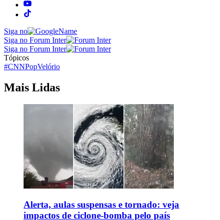
Siga no
Siga no Forum Inter
Siga no Forum Inter
Tópicos
#CNNPop
Velório
Mais Lidas
Alerta, aulas suspensas e tornado: veja
impactos de ciclone-bomba pelo país