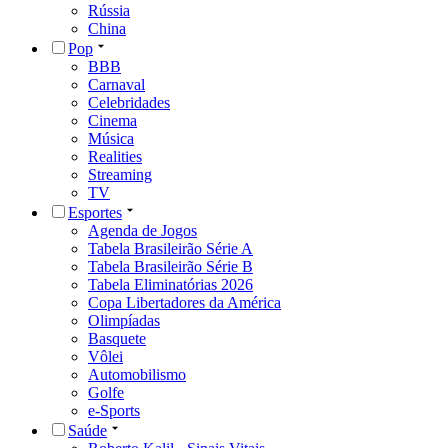
Rússia
China
Pop
BBB
Carnaval
Celebridades
Cinema
Música
Realities
Streaming
TV
Esportes
Agenda de Jogos
Tabela Brasileirão Série A
Tabela Brasileirão Série B
Tabela Eliminatórias 2026
Copa Libertadores da América
Olimpíadas
Basquete
Vôlei
Automobilismo
Golfe
e-Sports
Saúde