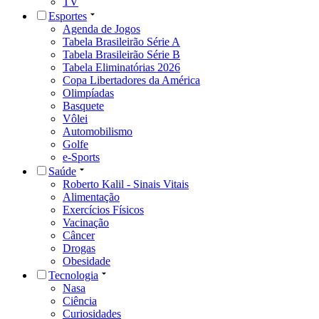
TV
Esportes
Agenda de Jogos
Tabela Brasileirão Série A
Tabela Brasileirão Série B
Tabela Eliminatórias 2026
Copa Libertadores da América
Olimpíadas
Basquete
Vôlei
Automobilismo
Golfe
e-Sports
Saúde
Roberto Kalil - Sinais Vitais
Alimentação
Exercícios Físicos
Vacinação
Câncer
Drogas
Obesidade
Tecnologia
Nasa
Ciência
Curiosidades