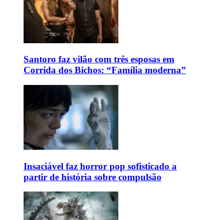
Santoro faz vilão com três esposas em
Corrida dos Bichos: “Família moderna”
Insaciável faz horror pop sofisticado a
partir de história sobre compulsão