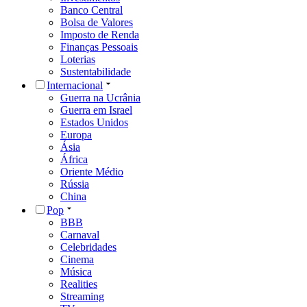
Banco Central
Bolsa de Valores
Imposto de Renda
Finanças Pessoais
Loterias
Sustentabilidade
Internacional
Guerra na Ucrânia
Guerra em Israel
Estados Unidos
Europa
Ásia
África
Oriente Médio
Rússia
China
Pop
BBB
Carnaval
Celebridades
Cinema
Música
Realities
Streaming