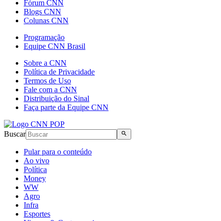
Fórum CNN
Blogs CNN
Colunas CNN
Programação
Equipe CNN Brasil
Sobre a CNN
Política de Privacidade
Termos de Uso
Fale com a CNN
Distribuição do Sinal
Faça parte da Equipe CNN
Buscar
Pular para o conteúdo
Ao vivo
Política
Money
WW
Agro
Infra
Esportes