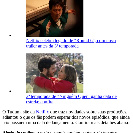
Netflix celebra legado de "Round 6", com novo
trailer antes da 3ª temporada
2ª temporada de "Ninguém Quer" ganha data de
estreia; confira
O Tudum, site da
Netflix
que traz novidades sobre suas produções,
adiantou o que os fãs podem esperar dos novos episódios, que ainda
não possuem uma data de lançamento. Confira mais detalhes abaixo.
Alerta de spoiler
: o texto a seguir contém spoilers da terceira