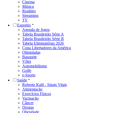
Cinema
Música
Realities
Streaming
TV
Esportes
Agenda de Jogos
Tabela Brasileirão Série A
Tabela Brasileirão Série B
Tabela Eliminatórias 2026
Copa Libertadores da América
Olimpíadas
Basquete
Vôlei
Automobilismo
Golfe
e-Sports
Saúde
Roberto Kalil - Sinais Vitais
Alimentação
Exercícios Físicos
Vacinação
Câncer
Drogas
Obesidade