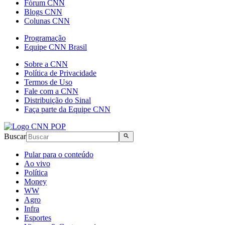
Fórum CNN
Blogs CNN
Colunas CNN
Programação
Equipe CNN Brasil
Sobre a CNN
Política de Privacidade
Termos de Uso
Fale com a CNN
Distribuição do Sinal
Faça parte da Equipe CNN
Buscar
Pular para o conteúdo
Ao vivo
Política
Money
WW
Agro
Infra
Esportes