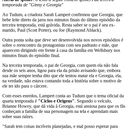
temporada de "Ginny e Georgia"
Ao Tudum, a criadora Sarah Lampert confirmou que Georgia, que
bebe leite direto da jarra nos minutos finais do último episódio da
terceira temporada, está grávida. Resta saber se o pai é seu ex-
marido, Paul (Scott Porter), ou Joe (Raymond Ablack).
Outra ponta solta que deve ser desenvolvida nos novos episódios é
sobre o reencontro da protagonista com seu padrasto e mãe, que
aparecem dirigindo em frente à casa da família em Wellsbury nos
minutos finais do episódio final.
Na terceira temporada, o pai de Georgia, com quem ela não fala
desde os seis anos, ligou para ela da prisão avisando que, embora
sua mãe sempre tenha dito que ele tentou matar ela e Georgia, ela,
na verdade, não estava contando toda a história sobre o motivo de
ele ter ido para o cárcere.
Com esses enredos, Lampert conta ao Tudum que o tema oficial da
quarta temporada é
"Ciclos e Origens"
. Segundo o veículo,
Brianne Howey, que dá vida à Georgia, está ansiosa para que os fãs
conheçam a família de sua personagem na tela e aprendam mais
sobre suas raízes.
"Sarah tem coisas incríveis planejadas, e mal posso esperar para