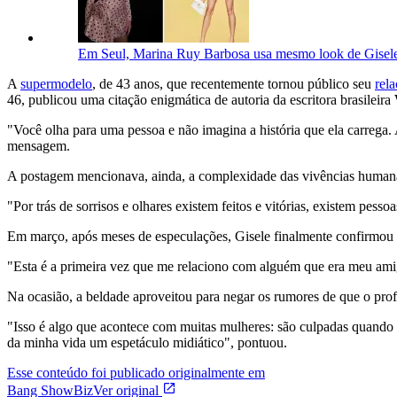
Em Seul, Marina Ruy Barbosa usa mesmo look de Gise
A
supermodelo
, de 43 anos, que recentemente tornou público seu
rel
46, publicou uma citação enigmática de autoria da escritora brasileira
"Você olha para uma pessoa e não imagina a história que ela carrega
mensagem.
A postagem mencionava, ainda, a complexidade das vivências humanas 
"Por trás de sorrisos e olhares existem feitos e vitórias, existem pes
Em março, após meses de especulações, Gisele finalmente confirmou
"Esta é a primeira vez que me relaciono com alguém que era meu amigo
Na ocasião, a beldade aproveitou para negar os rumores de que o profes
"Isso é algo que acontece com muitas mulheres: são culpadas quando t
da minha vida um espetáculo midiático", pontuou.
Esse conteúdo foi publicado originalmente em
Bang ShowBiz
Ver original