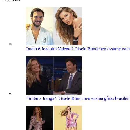
Quem é Joaquim Valente? Gisele Bündchen assume namoro
"Soltar a franga": Gisele Bündchen ensina gírias brasilei