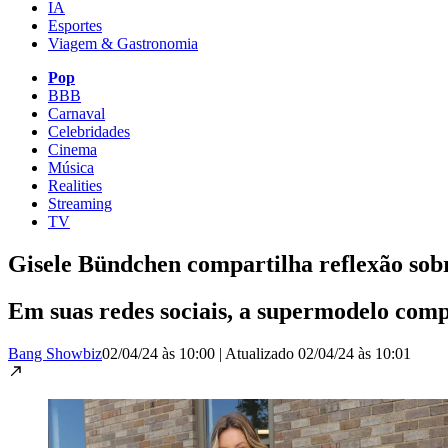
IA
Esportes
Viagem & Gastronomia
Pop
BBB
Carnaval
Celebridades
Cinema
Música
Realities
Streaming
TV
Gisele Bündchen compartilha reflexão sobre
Em suas redes sociais, a supermodelo comp
Bang Showbiz
02/04/24 às 10:00
|
Atualizado
02/04/24 às 10:01