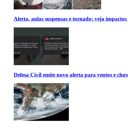
Alerta, aulas suspensas e tornado: veja impactos
Defesa Civil emite novo alerta para ventos e chu