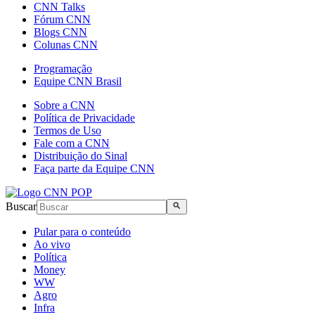
CNN Talks
Fórum CNN
Blogs CNN
Colunas CNN
Programação
Equipe CNN Brasil
Sobre a CNN
Política de Privacidade
Termos de Uso
Fale com a CNN
Distribuição do Sinal
Faça parte da Equipe CNN
Buscar
Pular para o conteúdo
Ao vivo
Política
Money
WW
Agro
Infra