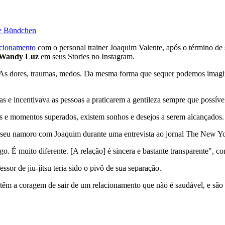
le Bündchen
acionamento
com o personal trainer Joaquim Valente, após o término d
Wandy Luz
em seus Stories no Instagram.
. As dores, traumas, medos. Da mesma forma que sequer podemos imaginar
e incentivava as pessoas a praticarem a gentileza sempre que possíve
soas e momentos superados, existem sonhos e desejos a serem alcançados. 
 seu namoro com Joaquim durante uma entrevista ao jornal The New Y
. É muito diferente. [A relação] é sincera e bastante transparente", c
sor de jiu-jítsu teria sido o pivô de sua separação.
êm a coragem de sair de um relacionamento que não é saudável, e são r