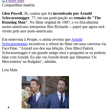
Compartilhar matéria
Glen Powell
, 36, contou que foi
incentivado por Arnold
Schwarzenegger
, 77, em sua participação no
remake de "The
Running Man"
. No filme original de 1987, o ex-fisiculturista
austro-americano interpretou Ben Richards -- papel que agora será
vivido pelo ator norte-americano.
Em entrevista à People, o artista revelou que
Arnold
Schwarzenegger
incentivou o reboot do filme em uma conversa via
FaceTime. "Arnold nos deu sua bênção. [Seu filho] Patrick
Schwarzenegger é um grande amigo meu e perguntei se eu poderia
falar com Arnold. Eu não via Arnold desde que filmamos 'Os
Mercenários' na Bulgária", admitiu.
Leia Mais