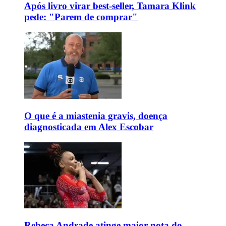
Após livro virar best-seller, Tamara Klink
pede: "Parem de comprar"
O que é a miastenia gravis, doença
diagnosticada em Alex Escobar
Rebeca Andrade atinge maior nota do