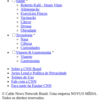
Saúde
Roberto Kalil - Sinais Vitais
Alimentação
Exercícios Físicos
Vacinação
Câncer
Drogas
Obesidade
Tecnologia
Nasa
Ciência
Curiosidades
Viagem & Gastronomia
Viagem
Gastronomia
Sobre a CNN Brasil
Aviso Legal e Política de Privacidade
Termos de Uso
Fale com a CNN
Faça parte da Equipe CNN
© Cable News Network Brasil. Uma empresa NOVUS MÍDIA.
Todos os direitos reservados.