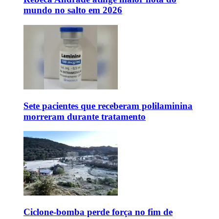
mundo no salto em 2026
Sete pacientes que receberam polilaminina
morreram durante tratamento
Ciclone-bomba perde força no fim de