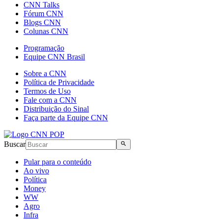
CNN Talks
Fórum CNN
Blogs CNN
Colunas CNN
Programação
Equipe CNN Brasil
Sobre a CNN
Política de Privacidade
Termos de Uso
Fale com a CNN
Distribuição do Sinal
Faça parte da Equipe CNN
Buscar
Pular para o conteúdo
Ao vivo
Política
Money
WW
Agro
Infra