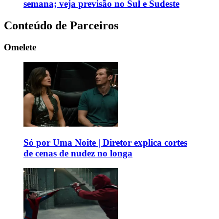
semana; veja previsão no Sul e Sudeste
Conteúdo de Parceiros
Omelete
Só por Uma Noite | Diretor explica cortes
de cenas de nudez no longa