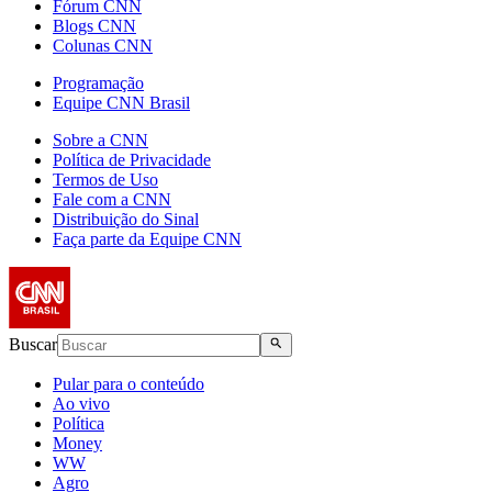
Fórum CNN
Blogs CNN
Colunas CNN
Programação
Equipe CNN Brasil
Sobre a CNN
Política de Privacidade
Termos de Uso
Fale com a CNN
Distribuição do Sinal
Faça parte da Equipe CNN
Buscar
Pular para o conteúdo
Ao vivo
Política
Money
WW
Agro