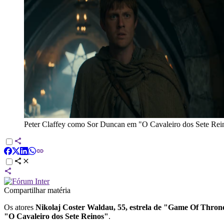
Peter Claffey como Sor Duncan em "O Cavaleiro dos Sete Rei
Compartilhar matéria
Os atores
Nikolaj Coster Waldau, 55, estrela de "Game Of Thron
"O Cavaleiro dos Sete Reinos"
.