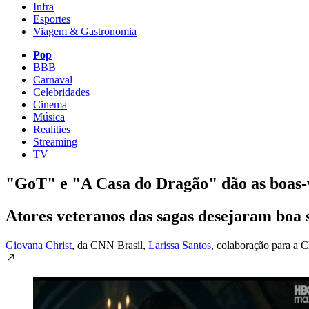
Infra
Esportes
Viagem & Gastronomia
Pop
BBB
Carnaval
Celebridades
Cinema
Música
Realities
Streaming
TV
"GoT" e "A Casa do Dragão" dão as boas-v
Atores veteranos das sagas desejaram boa 
Giovana Christ
, da CNN Brasil
,
Larissa Santos
, colaboração para a 