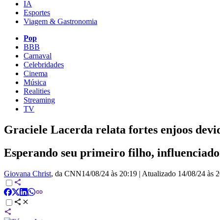
IA
Esportes
Viagem & Gastronomia
Pop
BBB
Carnaval
Celebridades
Cinema
Música
Realities
Streaming
TV
Graciele Lacerda relata fortes enjoos devi
Esperando seu primeiro filho, influenciad
Giovana Christ
, da CNN
14/08/24 às 20:19
|
Atualizado
14/08/24 às 