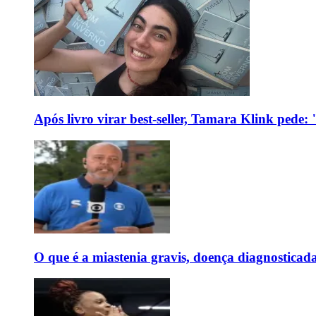
Após livro virar best-seller, Tamara Klink pede
O que é a miastenia gravis, doença diagnostica