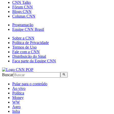
CNN Talks
Fórum CNN
Blogs CNN
Colunas CNN
Programação
Equipe CNN Brasil
Sobre a CNN
Política de Privacidade
Termos de Uso
Fale com a CNN
Distribuição do Sinal
Faça parte da Equipe CNN
Buscar
Pular para o conteúdo
Ao vivo
Política
Money
WW
Agro
Infra