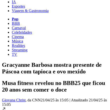
IA
Esportes
Viagem & Gastronomia
Pop
BBB
Carnaval
Celebridades
Cinema
Música
Realities
Streaming
TV
Gracyanne Barbosa mostra presente de
Páscoa com tapioca e ovo mexido
Musa fitness revelou no BBB25 que ficou
20 anos sem comer o doce
Giovana Christ
, da CNN
21/04/25 às 15:05
|
Atualizado
21/04/25 às
15:05