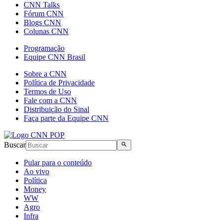
CNN Talks
Fórum CNN
Blogs CNN
Colunas CNN
Programação
Equipe CNN Brasil
Sobre a CNN
Política de Privacidade
Termos de Uso
Fale com a CNN
Distribuição do Sinal
Faça parte da Equipe CNN
Buscar
Pular para o conteúdo
Ao vivo
Política
Money
WW
Agro
Infra