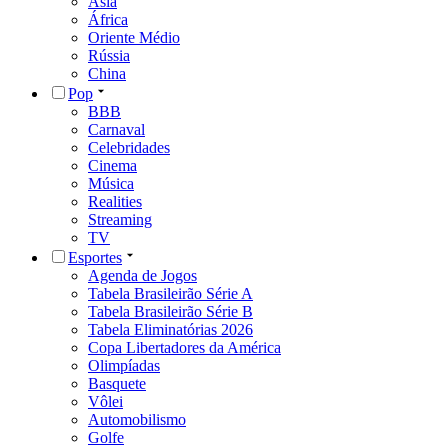
Ásia
África
Oriente Médio
Rússia
China
Pop
BBB
Carnaval
Celebridades
Cinema
Música
Realities
Streaming
TV
Esportes
Agenda de Jogos
Tabela Brasileirão Série A
Tabela Brasileirão Série B
Tabela Eliminatórias 2026
Copa Libertadores da América
Olimpíadas
Basquete
Vôlei
Automobilismo
Golfe