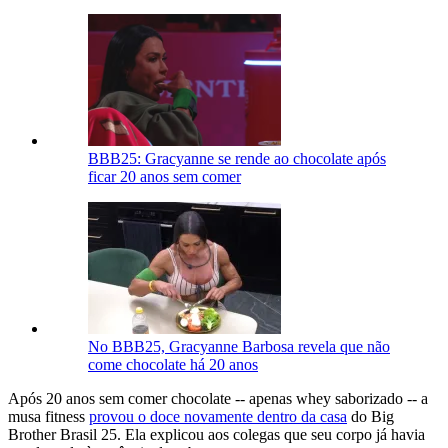
BBB25: Gracyanne se rende ao chocolate após
ficar 20 anos sem comer
No BBB25, Gracyanne Barbosa revela que não
come chocolate há 20 anos
Após 20 anos sem comer chocolate -- apenas whey saborizado -- a
musa fitness
provou o doce novamente dentro da casa
do Big
Brother Brasil 25. Ela explicou aos colegas que seu corpo já havia