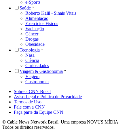
e-Sports
Saúde
Roberto Kalil - Sinais Vitais
Alimentação
Exercícios Físicos
Vacinação
Câncer
Drogas
Obesidade
Tecnologia
Nasa
Ciência
Curiosidades
Viagem & Gastronomia
Viagem
Gastronomia
Sobre a CNN Brasil
Aviso Legal e Política de Privacidade
Termos de Uso
Fale com a CNN
Faça parte da Equipe CNN
© Cable News Network Brasil. Uma empresa NOVUS MÍDIA.
Todos os direitos reservados.