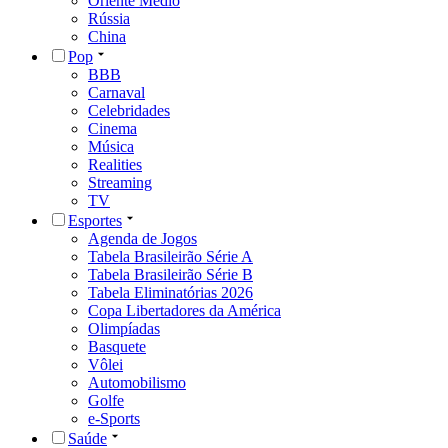
Oriente Médio
Rússia
China
Pop
BBB
Carnaval
Celebridades
Cinema
Música
Realities
Streaming
TV
Esportes
Agenda de Jogos
Tabela Brasileirão Série A
Tabela Brasileirão Série B
Tabela Eliminatórias 2026
Copa Libertadores da América
Olimpíadas
Basquete
Vôlei
Automobilismo
Golfe
e-Sports
Saúde