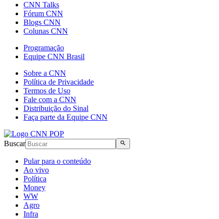
CNN Talks
Fórum CNN
Blogs CNN
Colunas CNN
Programação
Equipe CNN Brasil
Sobre a CNN
Política de Privacidade
Termos de Uso
Fale com a CNN
Distribuição do Sinal
Faça parte da Equipe CNN
Buscar
Pular para o conteúdo
Ao vivo
Política
Money
WW
Agro
Infra