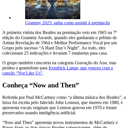
Grammy 2025: saiba como assistir à premiação
A primeira vitória dos Beatles na premiação veio em 1965 na 7ª
edição do Grammy Awards, quando eles ganharam o prêmio de
Artista Revelação de 1964 e Melhor Performance Vocal por um
Grupo pelo sucesso “A Hard Day’s Night”. Ao todo, eles
colecionam 25 indicações e levaram 7 estatuetas para casa.
O grupo também concorria na categoria Gravação do Ano, mas
perdeu o gramofone para
Kendrick Lamar, que venceu com a
canção “Not Like Us”
.
Conheça “Now and Then”
Referida por Paul McCartney como “a última música dos Beatles”, a
faixa foi escrita pelo falecido John Lennon, que morreu em 1980, e
apresenta vocais originais que Lennon gravou em 1970 e foram
preservados usando inteligência artificial.
“Now and Then” apresenta novos instrumentos de McCartney e
Ringo Starr, os dois únicos Beatles sobreviventes, além de