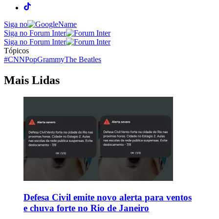
Siga no
Siga no Forum Inter
Siga no Forum Inter
Tópicos
#CNNPop
Grammy
The Beatles
Mais Lidas
Defesa Civil emite novo alerta para ventos
e chuva forte no Rio de Janeiro