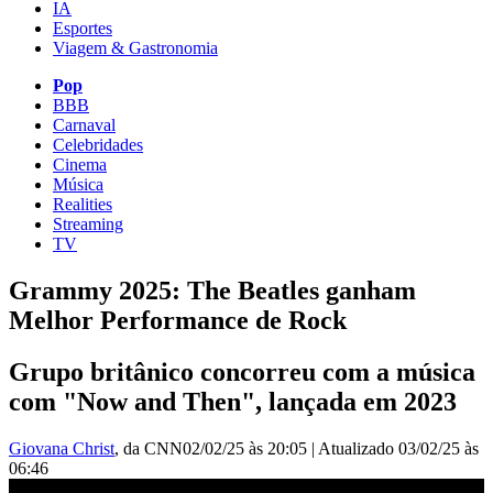
IA
Esportes
Viagem & Gastronomia
Pop
BBB
Carnaval
Celebridades
Cinema
Música
Realities
Streaming
TV
Grammy 2025: The Beatles ganham
Melhor Performance de Rock
Grupo britânico concorreu com a música
com "Now and Then", lançada em 2023
Giovana Christ
, da CNN
02/02/25 às 20:05
|
Atualizado
03/02/25 às
06:46
The Beatles voltam a ganhar Grammy após 28 anos | CNN NOVO