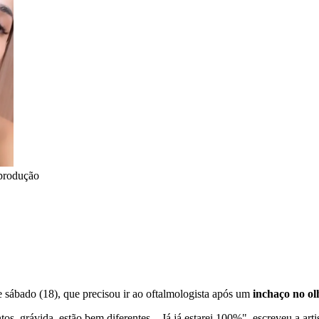
produção
e sábado (18), que precisou ir ao oftalmologista após um
inchaço no ol
 grávida, estão bem diferentes... Já já estarei 100%", escreveu a artis