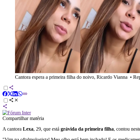
Cantora espera a primeira filha do noivo, Ricardo Vianna
•
Re
Compartilhar matéria
A cantora
Lexa
, 29, que está
grávida da primeira filha
, contou nest
"Vim na oftalmologista! Meu olho está bem inchado! E os medicamentos,