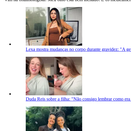
Lexa mostra mudanças no corpo durante gravidez: "A gen
Duda Reis sobre a filha: "Não consigo lembrar como era 