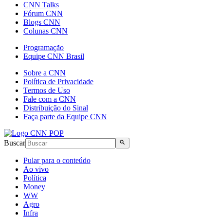
CNN Talks
Fórum CNN
Blogs CNN
Colunas CNN
Programação
Equipe CNN Brasil
Sobre a CNN
Política de Privacidade
Termos de Uso
Fale com a CNN
Distribuição do Sinal
Faça parte da Equipe CNN
Buscar
Pular para o conteúdo
Ao vivo
Política
Money
WW
Agro
Infra