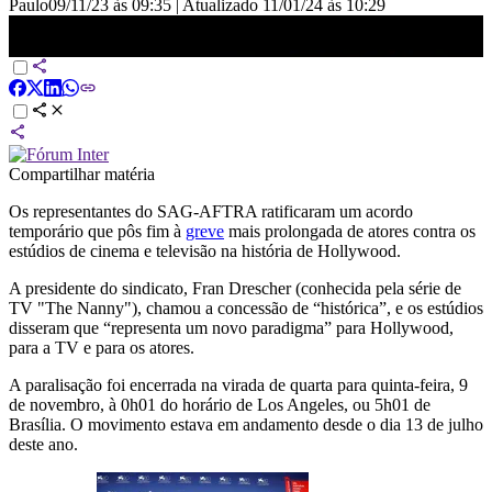
Paulo
09/11/23 às 09:35
|
Atualizado
11/01/24 às 10:29
Atores e estúdios chegam a acordo provisório nos EUA | LIVE
CNN
Compartilhar matéria
Os representantes do SAG-AFTRA ratificaram um acordo
temporário que pôs fim à
greve
mais prolongada de atores contra os
estúdios de cinema e televisão na história de Hollywood.
A presidente do sindicato, Fran Drescher (conhecida pela série de
TV "The Nanny"), chamou a concessão de “histórica”, e os estúdios
disseram que “representa um novo paradigma” para Hollywood,
para a TV e para os atores.
A paralisação foi encerrada na virada de quarta para quinta-feira, 9
de novembro, à 0h01 do horário de Los Angeles, ou 5h01 de
Brasília. O movimento estava em andamento desde o dia 13 de julho
deste ano.