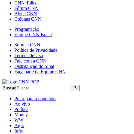
CNN Talks
Fórum CNN
Blogs CNN
Colunas CNN
Programação
Equipe CNN Brasil
Sobre a CNN
Política de Privacidade
Termos de Uso
Fale com a CNN
Distribuição do Sinal
Faça parte da Equipe CNN
Buscar
Pular para o conteúdo
Ao vivo
Política
Money
WW
Agro
Infra