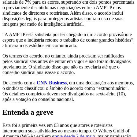
salariais de 7% para os atores, superando em dois pontos percentuais
o previamente discutido nas negociações entre a AMPTP e os
sindicatos de diretores e roteiristas. Além disso, o acordo inclui
disposições legais para proteger os artistas contra o uso de suas
imagens por meio de inteligência artificial.
“A AMPTP está satisfeita por ter chegado a um acordo provisório e
espera que a indústria retome o trabalho de contar grandes histórias”,
afirmaram os estúdios em comunicado.
Os termos do acordo, no entanto, ainda precisam ser ratificados
pelos sindicalistas antes de entrar em vigor e não foram divulgados
previamente. O sindicato disse que não os revelaria até que o
conselho sindical analisasse o acordo.
De acordo com a
CNN Business
, em uma declaração aos membros,
o sindicato classificou o âmbito do acordo como “extraordinário”.
Os detalhes completos devem ser divulgados na sexta-feira (10),
após a votação do conselho nacional.
Entenda a greve
Esta foi a primeira vez em 63 anos que atores e roteiristas
interrompem suas atividades ao mesmo tempo. O Writers Guild of
America (WGA) está em
greve desde 2 de maio
, maior paralisação