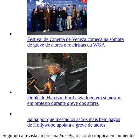
Festival de Cinema de Veneza começa na sombra
de greve de atores e roteiristas da WGA
Dublê de Harrison Ford ateia fogo em si mesmo
em protesto durante greve dos atores
Saiba por que mesmo os astros mais bem pagos
de Hollywood apoiam a greve de atores
Segundo a revista americana
Variety
, o acordo implica em aumentos