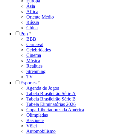
Europa
Ásia
África
Oriente Médio
Rússia
China
Pop
BBB
Carnaval
Celebridades
Cinema
Música
Realities
Streaming
TV
Esportes
Agenda de Jogos
Tabela Brasileirão Série A
Tabela Brasileirão Série B
Tabela Eliminatórias 2026
Copa Libertadores da América
Olimpíadas
Basquete
Vôlei
Automobilismo