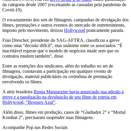
da categoria desde 2007 (excetuando as causadas pela pandemia de
Covid-19).
O esvaziamento dos sets de filmagem, campanhas de divulgação dos
filmes, premiações e outros eventos do mercado de entretenimento,
imposto pelo movimento, deixou
Hollywood
praticamente parada.
Fran Drescher, presidente do SAG-AFTRA, classificou a greve
como uma “decisão difícil”, mas unânime entre os associados. “É
inaceitável esperar que o modelo de negócios mude sem que os
contratos mudem também”, disse.
Entre as restrições dos sindicatos, além do trabalho no set de
filmagens, constavam a participação em qualquer evento de
divulgação, material publicitário ou cerimônia de premiação
envolvendo os filmes.
A atriz brasileira
Bruna Marquezine havia anunciado sua adesão à
greve e a paralização na divulgação de seu filme de estreia em
Hollywood, “Besouro Azul”
.
Além disso, filmes em produção, casos de “Gladiador 2” e “Mortal
Kombat 2”, precisaram suspender suas filmagens.
Acompanhe
Pop
nas Redes Sociais