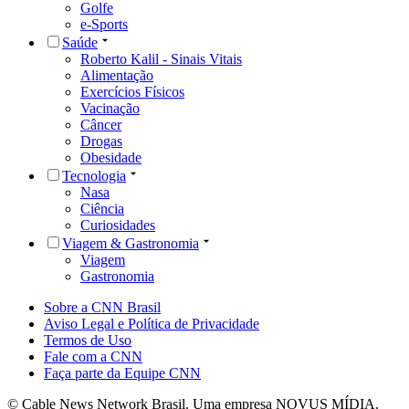
Golfe
e-Sports
Saúde
Roberto Kalil - Sinais Vitais
Alimentação
Exercícios Físicos
Vacinação
Câncer
Drogas
Obesidade
Tecnologia
Nasa
Ciência
Curiosidades
Viagem & Gastronomia
Viagem
Gastronomia
Sobre a CNN Brasil
Aviso Legal e Política de Privacidade
Termos de Uso
Fale com a CNN
Faça parte da Equipe CNN
© Cable News Network Brasil. Uma empresa NOVUS MÍDIA.