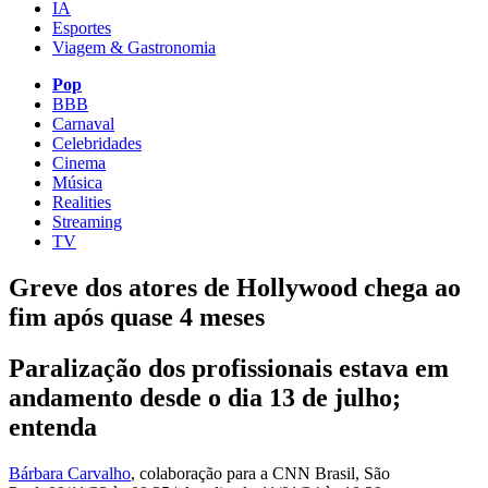
IA
Esportes
Viagem & Gastronomia
Pop
BBB
Carnaval
Celebridades
Cinema
Música
Realities
Streaming
TV
Greve dos atores de Hollywood chega ao
fim após quase 4 meses
Paralização dos profissionais estava em
andamento desde o dia 13 de julho;
entenda
Bárbara Carvalho
, colaboração para a CNN Brasil
, São