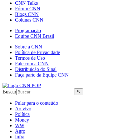
CNN Talks
Fórum CNN
Blogs CNN
Colunas CNN
Programação
Equipe CNN Brasil
Sobre a CNN
Política de Privacidade
Termos de Uso
Fale com a CNN
Distribuição do Sinal
Faça parte da Equipe CNN
Buscar
Pular para o conteúdo
Ao vivo
Política
Money
WW
Agro
Infra