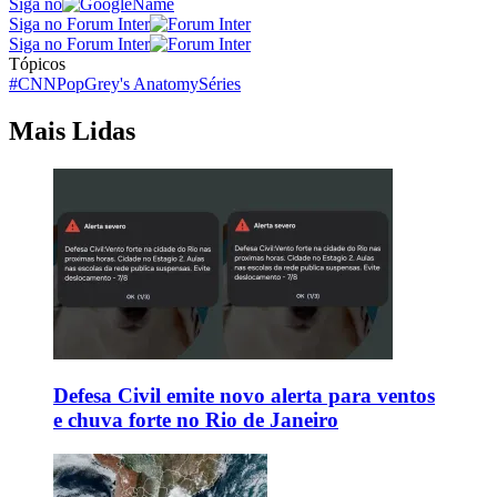
Siga no
Siga no Forum Inter
Siga no Forum Inter
Tópicos
#CNNPop
Grey's Anatomy
Séries
Mais Lidas
Defesa Civil emite novo alerta para ventos
e chuva forte no Rio de Janeiro