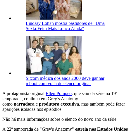
Lindsay Lohan mostra bastidores de "Uma
Sexta-Feira Mais Louca Ainda"
Sitcom médica dos anos 2000 deve ganhar
reboot com volta de elenco original
A protagonista original
Ellen Pompeo
, que saiu da série na 19ª
temporada, continua em Grey’s Anatomy
como
narradora
e
produtora executiva
, mas também pode fazer
aparições isoladas nos episódios.
Não há mais informações sobre o elenco do novo ano da série.
A 22ª temporada de "Grey's Anatomy"
estreia nos Estados Unidos