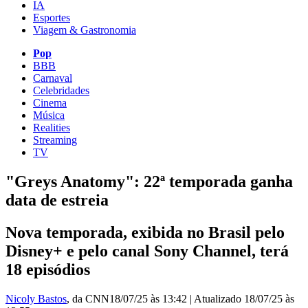
IA
Esportes
Viagem & Gastronomia
Pop
BBB
Carnaval
Celebridades
Cinema
Música
Realities
Streaming
TV
"Greys Anatomy": 22ª temporada ganha
data de estreia
Nova temporada, exibida no Brasil pelo
Disney+ e pelo canal Sony Channel, terá
18 episódios
Nicoly Bastos
, da CNN
18/07/25 às 13:42
|
Atualizado
18/07/25 às