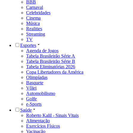
BBB
Carnaval
Celebridades
Cinema
Música
Realities
Streaming
TV
Esportes
Agenda de Jogos
Tabela Brasileirão Série A
Tabela Brasileirão Série B
Tabela Eliminatórias 2026
Copa Libertadores da América
Olimpíadas
Basquete
Vôlei
Automobilismo
Golfe
e-Sports
Saúde
Roberto Kalil - Sinais Vitais
Alimentação
Exercícios Físicos
Vacinação