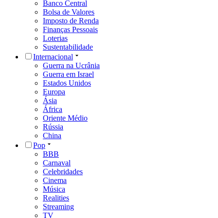
Banco Central
Bolsa de Valores
Imposto de Renda
Finanças Pessoais
Loterias
Sustentabilidade
Internacional
Guerra na Ucrânia
Guerra em Israel
Estados Unidos
Europa
Ásia
África
Oriente Médio
Rússia
China
Pop
BBB
Carnaval
Celebridades
Cinema
Música
Realities
Streaming
TV