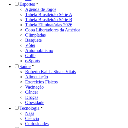
Esportes
Agenda de Jogos
Tabela Brasileirão Série A
Tabela Brasileirão Série B
Tabela Eliminatórias 2026
Copa Libertadores da América
Olimpíadas
Basquete
Vôlei
Automobilismo
Golfe
e-Sports
Saúde
Roberto Kalil - Sinais Vitais
Alimentação
Exercícios Físicos
Vacinação
Câncer
Drogas
Obesidade
Tecnologia
Nasa
Ciência
Curiosidades