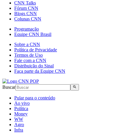
CNN Talks
Fórum CNN
Blogs CNN
Colunas CNN
Programação
Equipe CNN Brasil
Sobre a CNN
Política de Privacidade
Termos de Uso
Fale com a CNN
Distribuição do Sinal
Faça parte da Equipe CNN
Buscar
Pular para o conteúdo
Ao vivo
Política
Money
WW
Agro
Infra