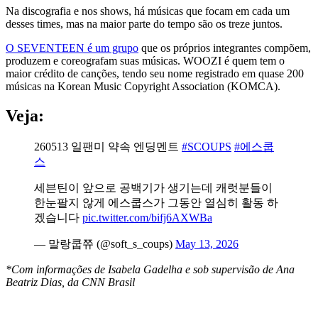
Na discografia e nos shows, há músicas que focam em cada um
desses times, mas na maior parte do tempo são os treze juntos.
O SEVENTEEN é um grupo
que os próprios integrantes compõem,
produzem e coreografam suas músicas. WOOZI é quem tem o
maior crédito de canções, tendo seu nome registrado em quase 200
músicas na Korean Music Copyright Association (KOMCA).
Veja:
260513 일팬미 약속 엔딩멘트
#SCOUPS
#에스쿱
스
세븐틴이 앞으로 공백기가 생기는데 캐럿분들이
한눈팔지 않게 에스쿱스가 그동안 열심히 활동 하
겠습니다
pic.twitter.com/bifj6AXWBa
— 말랑쿱쮸 (@soft_s_coups)
May 13, 2026
*Com informações de Isabela Gadelha e sob supervisão de Ana
Beatriz Dias, da CNN Brasil