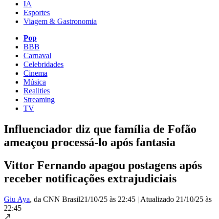
IA
Esportes
Viagem & Gastronomia
Pop
BBB
Carnaval
Celebridades
Cinema
Música
Realities
Streaming
TV
Influenciador diz que família de Fofão
ameaçou processá-lo após fantasia
Vittor Fernando apagou postagens após
receber notificações extrajudiciais
Giu Aya
, da CNN Brasil
21/10/25 às 22:45
|
Atualizado
21/10/25 às
22:45