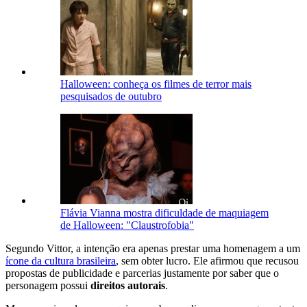
Halloween: conheça os filmes de terror mais
pesquisados de outubro
Flávia Vianna mostra dificuldade de maquiagem
de Halloween: "Claustrofobia"
Segundo Vittor, a intenção era apenas prestar uma homenagem a um
ícone da cultura brasileira
, sem obter lucro. Ele afirmou que recusou
propostas de publicidade e parcerias justamente por saber que o
personagem possui
direitos autorais
.