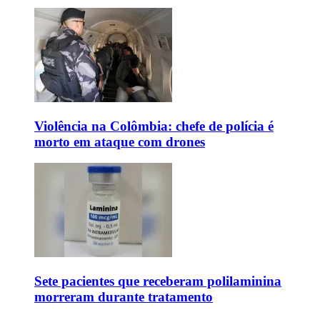
Violência na Colômbia: chefe de polícia é
morto em ataque com drones
Sete pacientes que receberam polilaminina
morreram durante tratamento