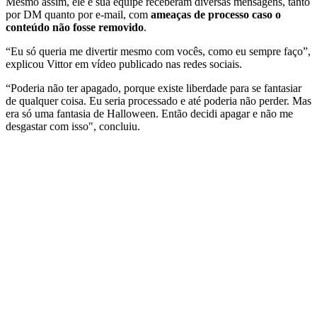
Mesmo assim, ele e sua equipe receberam diversas mensagens, tanto
por DM quanto por e-mail, com
ameaças de processo caso o
conteúdo não fosse removido
.
“Eu só queria me divertir mesmo com vocês, como eu sempre faço”,
explicou Vittor em vídeo publicado nas redes sociais.
“Poderia não ter apagado, porque existe liberdade para se fantasiar
de qualquer coisa. Eu seria processado e até poderia não perder. Mas
era só uma fantasia de Halloween. Então decidi apagar e não me
desgastar com isso", concluiu.