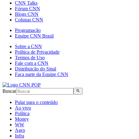
CNN Talks
Fórum CNN
Blogs CNN
Colunas CNN
Programação
Equipe CNN Brasil
Sobre a CNN
Política de Privacidade
Termos de Uso
Fale com a CNN
Distribuição do Sinal
Faça parte da Equipe CNN
Buscar
Pular para o conteúdo
Ao vivo
Política
Money
WW
Agro
Infra