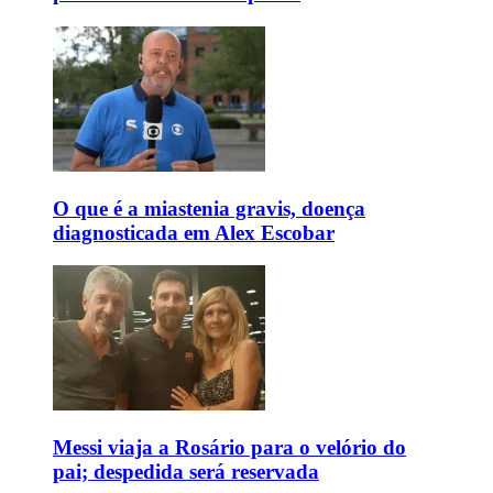
O que é a miastenia gravis, doença
diagnosticada em Alex Escobar
Messi viaja a Rosário para o velório do
pai; despedida será reservada