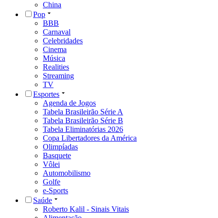
China
Pop
BBB
Carnaval
Celebridades
Cinema
Música
Realities
Streaming
TV
Esportes
Agenda de Jogos
Tabela Brasileirão Série A
Tabela Brasileirão Série B
Tabela Eliminatórias 2026
Copa Libertadores da América
Olimpíadas
Basquete
Vôlei
Automobilismo
Golfe
e-Sports
Saúde
Roberto Kalil - Sinais Vitais
Alimentação