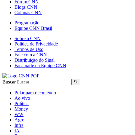
Fórum CNN
Blogs CNN
Colunas CNN
Programação
Equipe CNN Brasil
Sobre a CNN
Política de Privacidade
Termos de Uso
Fale com a CNN
Distribuição do Sinal
Faça parte da Equipe CNN
Buscar
Pular para o conteúdo
Ao vivo
Política
Money
WW
Agro
Infra
IA