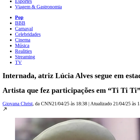
Esportes
Viagem & Gastronomia
Pop
BBB
Carnaval
Celebridades
Cinema
Música
Realities
Streaming
TV
Internada, atriz Lúcia Alves segue em esta
Artista que fez participações em “Ti Ti T
Giovana Christ
, da CNN
21/04/25 às 18:38
|
Atualizado
21/04/25 às 