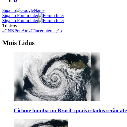
Siga no
Siga no Forum Inter
Siga no Forum Inter
Tópicos
#CNNPop
Atriz
Câncer
internação
Mais Lidas
Ciclone bomba no Brasil: quais estados serão af