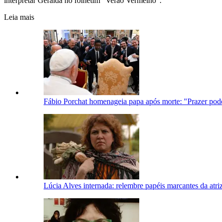
interpretar Geralda no folhetim “Verão Vermelho”.
Leia mais
Fábio Porchat homenageia papa após morte: "Prazer pod
Lúcia Alves internada: relembre papéis marcantes da atri