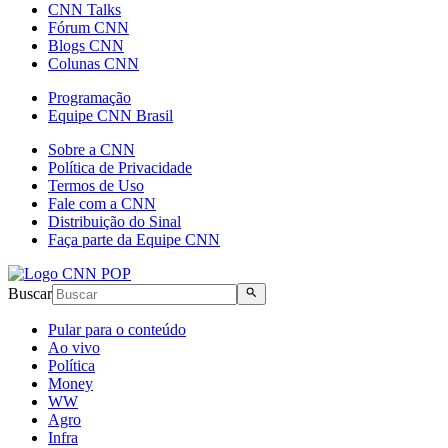
CNN Talks
Fórum CNN
Blogs CNN
Colunas CNN
Programação
Equipe CNN Brasil
Sobre a CNN
Política de Privacidade
Termos de Uso
Fale com a CNN
Distribuição do Sinal
Faça parte da Equipe CNN
Buscar
Pular para o conteúdo
Ao vivo
Política
Money
WW
Agro
Infra