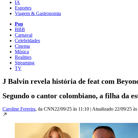
IA
Esportes
Viagem & Gastronomia
Pop
BBB
Carnaval
Celebridades
Cinema
Música
Realities
Streaming
TV
J Balvin revela história de feat com Beyonc
Segundo o cantor colombiano, a filha da e
Caroline Ferreira
, da CNN
22/09/25 às 11:10
|
Atualizado
22/09/25 às