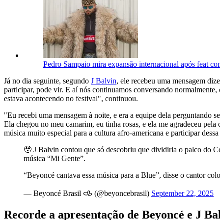
Pedro Sampaio mira expansão internacional após feat co
Já no dia seguinte, segundo
J Balvin
, ele recebeu uma mensagem dize
participar, pode vir. E aí nós continuamos conversando normalmente, e
estava acontecendo no festival", continuou.
"Eu recebi uma mensagem à noite, e era a equipe dela perguntando s
Ela chegou no meu camarim, eu tinha rosas, e ela me agradeceu pela 
música muito especial para a cultura afro-americana e participar dessa 
🥹 J Balvin contou que só descobriu que dividiria o palco do 
música “Mi Gente”.
“Beyoncé cantava essa música para a Blue”, disse o cantor co
— Beyoncé Brasil 𐚁 (@beyoncebrasil)
September 22, 2025
Recorde a apresentação de Beyoncé e J Ba