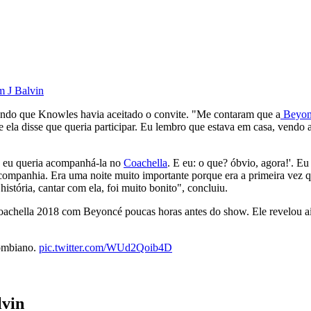
m J Balvin
ndo que Knowles havia aceitado o convite. "Me contaram que a
Beyon
 ela disse que queria participar. Eu lembro que estava em casa, vendo 
e eu queria acompanhá-la no
Coachella
. E eu: o que? óbvio, agora!'. 
companhia. Era uma noite muito importante porque era a primeira vez 
história, cantar com ela, foi muito bonito", concluiu.
Coachella 2018 com Beyoncé poucas horas antes do show. Ele revelou ai
lombiano.
pic.twitter.com/WUd2Qoib4D
lvin