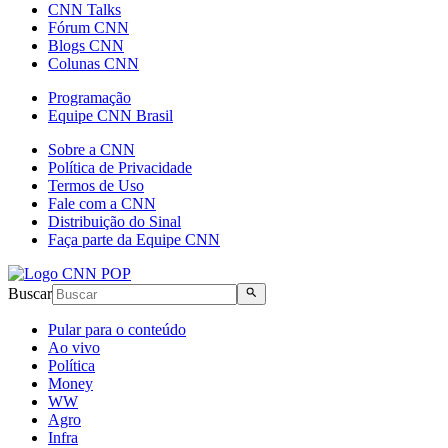
CNN Talks
Fórum CNN
Blogs CNN
Colunas CNN
Programação
Equipe CNN Brasil
Sobre a CNN
Política de Privacidade
Termos de Uso
Fale com a CNN
Distribuição do Sinal
Faça parte da Equipe CNN
Buscar
Pular para o conteúdo
Ao vivo
Política
Money
WW
Agro
Infra