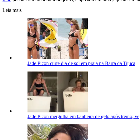
Leia mais
Jade Picon curte dia de sol em praia na Barra da Tijuca
Jade Picon mergulha em banheira de gelo após treino; v