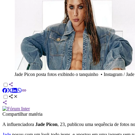
Jade Picon posta fotos exibindo o tanquinho
•
Instagram / Jade
Compartilhar matéria
A influenciadora
Jade Picon
, 23, publicou uma sequência de fotos no
Jade
posou com um look todo jeans, e apostou em uma jaqueta sem na