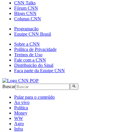
CNN Talks
Fórum CNN
Blogs CNN
Colunas CNN
Programação
Equipe CNN Brasil
Sobre a CNN
Política de Privacidade
Termos de Uso
Fale com a CNN
Distribuição do Sinal
Faça parte da Equipe CNN
Buscar
Pular para o conteúdo
Ao vivo
Política
Money
WW
Agro
Infra