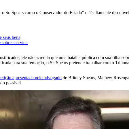
 o Sr. Spears como o Conservador do Estado" e "é altamente discutíve
de seus bens
e sobre sua vida
ustificados, ele não acredita que uma batalha pública com sua filha sobr
tificada para sua remoção, o Sr. Spears pretende trabalhar com o Tribun
petição apresentada pelo advogado
de Britney Spears, Mathew Rosengar
do possível.