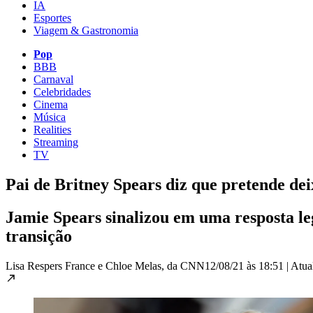
IA
Esportes
Viagem & Gastronomia
Pop
BBB
Carnaval
Celebridades
Cinema
Música
Realities
Streaming
TV
Pai de Britney Spears diz que pretende dei
Jamie Spears sinalizou em uma resposta leg
transição
Lisa Respers France e Chloe Melas, da CNN
12/08/21 às 18:51
|
Atua