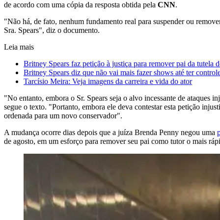
de acordo com uma cópia da resposta obtida pela
CNN
.
"Não há, de fato, nenhum fundamento real para suspender ou remover
Sra. Spears", diz o documento.
Leia mais
Britney Spears faz petição à justiça para remover pai da tutela 
Britney Spears diz que não vai mais fazer shows até ter control
Tarcísio Meira: Veja imagens da carreira e vida do ator
"No entanto, embora o Sr. Spears seja o alvo incessante de ataques inj
segue o texto. "Portanto, embora ele deva contestar esta petição injus
ordenada para um novo conservador".
A mudança ocorre dias depois que a juíza Brenda Penny negou uma
de agosto, em um esforço para remover seu pai como tutor o mais rápi