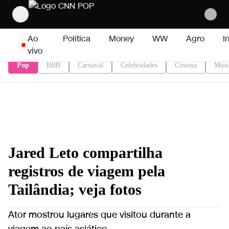
Pular para o conteúdo
Ao
Política
Money
WW
Agro
I
vivo
Pop
BBB
Carnaval
Celebridades
Cinema
Músi
Jared Leto compartilha
registros de viagem pela
Tailândia; veja fotos
Ator mostrou lugares que visitou durante a