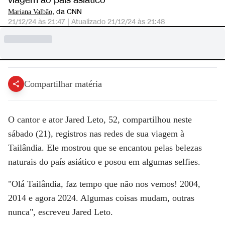
viagem ao país asiático
, da CNN
Mariana Valbão
21/12/24 às 21:47
|
Atualizado
21/12/24 às 21:48
Compartilhar matéria
O cantor e ator
Jared Leto
, 52, compartilhou neste
sábado (21), registros nas redes de sua viagem à
Tailândia.
Ele mostrou que se encantou pelas
belezas
naturais
do país asiático e posou em algumas selfies.
"Olá Tailândia, faz tempo que não nos vemos! 2004,
2014 e agora 2024. Algumas coisas mudam, outras
nunca", escreveu Jared Leto.