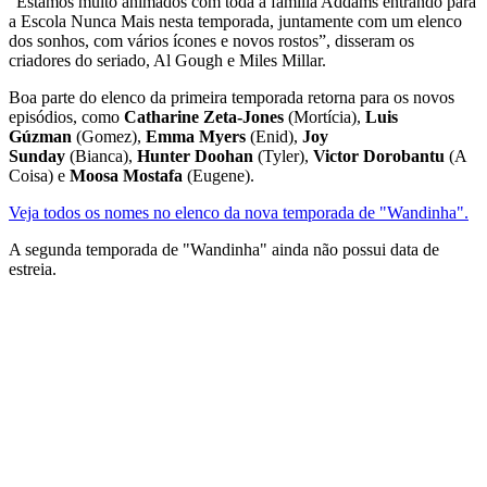
“Estamos muito animados com toda a família Addams entrando para
a Escola Nunca Mais nesta temporada, juntamente com um elenco
dos sonhos, com vários ícones e novos rostos”, disseram os
criadores do seriado, Al Gough e Miles Millar.
Boa parte do elenco da primeira temporada retorna para os novos
episódios, como
Catharine Zeta-Jones
(Mortícia),
Luis
Gúzman
(Gomez),
Emma Myers
(Enid),
Joy
Sunday
(Bianca),
Hunter Doohan
(Tyler),
Victor Dorobantu
(A
Coisa) e
Moosa Mostafa
(Eugene).
Veja todos os nomes no elenco da nova temporada de "Wandinha".
A segunda temporada de "Wandinha" ainda não possui data de
estreia.