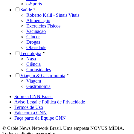
e-Sports
Saúde
Roberto Kalil - Sinais Vitais
Alimentação
Exercícios Físicos
Vacinação
Câncer
Drogas
Obesidade
Tecnologia
Nasa
Ciência
Curiosidades
Viagem & Gastronomia
Viagem
Gastronomia
Sobre a CNN Brasil
Aviso Legal e Política de Privacidade
Termos de Uso
Fale com a CNN
Faça parte da Equipe CNN
© Cable News Network Brasil. Uma empresa NOVUS MÍDIA.
Todos os direitos reservados.