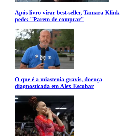
Após livro virar best-seller, Tamara Klink
pede: "Parem de comprar"
O que é a miastenia gravis, doença
diagnosticada em Alex Escobar