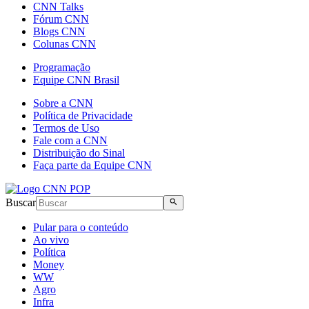
CNN Talks
Fórum CNN
Blogs CNN
Colunas CNN
Programação
Equipe CNN Brasil
Sobre a CNN
Política de Privacidade
Termos de Uso
Fale com a CNN
Distribuição do Sinal
Faça parte da Equipe CNN
Buscar
Pular para o conteúdo
Ao vivo
Política
Money
WW
Agro
Infra