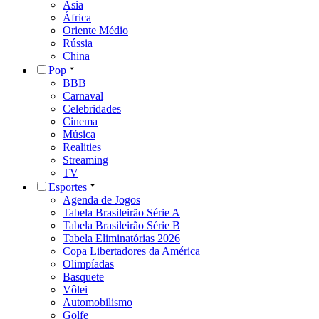
Ásia
África
Oriente Médio
Rússia
China
Pop
BBB
Carnaval
Celebridades
Cinema
Música
Realities
Streaming
TV
Esportes
Agenda de Jogos
Tabela Brasileirão Série A
Tabela Brasileirão Série B
Tabela Eliminatórias 2026
Copa Libertadores da América
Olimpíadas
Basquete
Vôlei
Automobilismo
Golfe