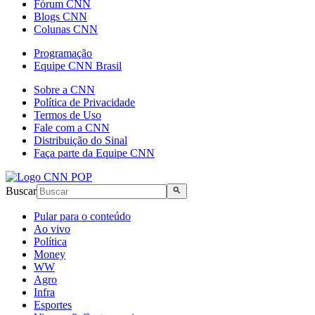
Fórum CNN
Blogs CNN
Colunas CNN
Programação
Equipe CNN Brasil
Sobre a CNN
Política de Privacidade
Termos de Uso
Fale com a CNN
Distribuição do Sinal
Faça parte da Equipe CNN
Buscar
Pular para o conteúdo
Ao vivo
Política
Money
WW
Agro
Infra
Esportes