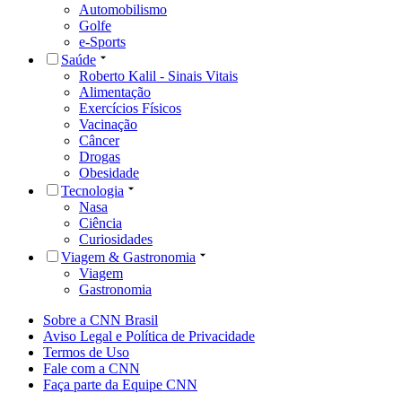
Automobilismo
Golfe
e-Sports
Saúde
Roberto Kalil - Sinais Vitais
Alimentação
Exercícios Físicos
Vacinação
Câncer
Drogas
Obesidade
Tecnologia
Nasa
Ciência
Curiosidades
Viagem & Gastronomia
Viagem
Gastronomia
Sobre a CNN Brasil
Aviso Legal e Política de Privacidade
Termos de Uso
Fale com a CNN
Faça parte da Equipe CNN