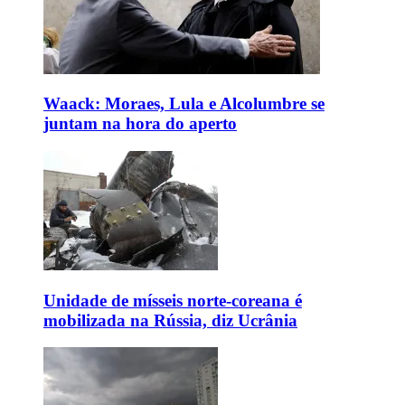
Waack: Moraes, Lula e Alcolumbre se
juntam na hora do aperto
Unidade de mísseis norte-coreana é
mobilizada na Rússia, diz Ucrânia