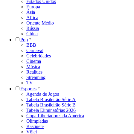
Estados Unidos
Europa
Ásia
África
Oriente Médio
Rússia
China
Pop
BBB
Carnaval
Celebridades
Cinema
Música
Realities
Streaming
TV
Esportes
Agenda de Jogos
Tabela Brasileirão Série A
Tabela Brasileirão Série B
Tabela Eliminatórias 2026
Copa Libertadores da América
Olimpíadas
Basquete
Vôlei