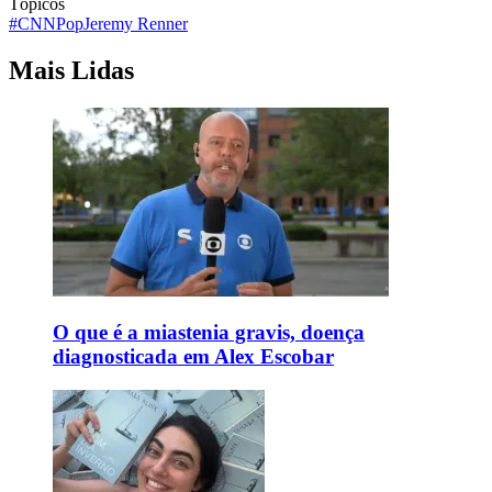
Tópicos
#CNNPop
Jeremy Renner
Mais Lidas
O que é a miastenia gravis, doença
diagnosticada em Alex Escobar