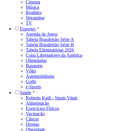
Cinema
Música
Realities
Streaming
TV
Esportes
Agenda de Jogos
Tabela Brasileirão Série A
Tabela Brasileirão Série B
Tabela Eliminatórias 2026
Copa Libertadores da América
Olimpíadas
Basquete
Vôlei
Automobilismo
Golfe
e-Sports
Saúde
Roberto Kalil - Sinais Vitais
Alimentação
Exercícios Físicos
Vacinação
Câncer
Drogas
Obesidade