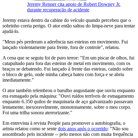
Jeremy Renner cita apoio de Robert Downey Jr.
durante recuperação de acidente
​J​eremy estava dentro da cabine do ​veículo quando percebeu que o
sobrinho corria perigo.​ O ator então saltou do​ limpa-neve para tentar
ajudá-lo.
"Meus pés perderam a aderência nas esteiras em movimento. Fui
lançado violentamente para frente, fora de controle", relatou.
A cena que se seguiu foi de puro terror:​ "Em um piscar de olhos, fui
catapultado para fora das esteiras de metal ​em movimento, com os
braços se debatendo. ​Fui lançado ​à frente das esteiras, caindo sobre
o​ bloco de gelo, onde minha cabeça bateu com força e se abriu
imediatamente."
O ator também ​relembrou o ​barulho angustiante que ouviu enquanto
era esmagado pela máquina:​ "Ouvi ​ruídos terríveis de esmagamento
enquanto 6.350 quilos de maquinaria de aço galvanizado passavam
lentamente, inexoravelmente, monotonamente, sobre o meu corpo.
Foi uma trilha sonora ​aterrorizante."
Em entrevista à revista People para promover a autobiografia, ​o
artista relatou como se sente
dois anos após o ocorrido
: "Não sou
assombrado pelo incidente​ -- pelo menos não com muita frequência ​