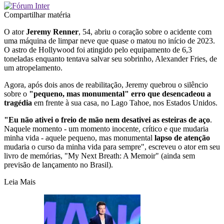
Compartilhar matéria
O ator
Jeremy Renner​
, 54, abriu o coração sobre o acidente com ​
uma máquina de limpa​r neve que ​quase o matou no início de 2023. ​
O astro de Hollywood foi atingido pelo equipamento de 6,3
toneladas​ enquanto tentava salvar seu sobrinho, Alexander Fries, ​de
um atropelamento.
Agora, após dois anos de reabilitação, Jeremy quebrou o silêncio
sobre o
"pequeno, mas monumental" erro que desencadeou ​a
tragédia
em frente à sua casa, no Lago Tahoe, nos Estados Unidos.
"Eu não ativei o freio de ​mão nem desativei as esteiras de aço
​.
Naquele momento ​- um momento inocente, crítico e que mudaria
minha vida ​- aquele pequeno, mas monumental
lapso de atenção
mudaria o curso da minha vida para sempre​", escreveu o ator​ em seu
livro de memórias, "My Next Breath: A Memoir​" (ainda sem
previsão de lançamento no Brasil).
Leia Mais