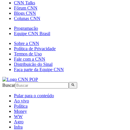
CNN Talks
Fórum CNN
Blogs CNN
Colunas CNN
Programação
Equipe CNN Brasil
Sobre a CNN
Política de Privacidade
Termos de Uso
Fale com a CNN
Distribuição do Sinal
Faça parte da Equipe CNN
Buscar
Pular para o conteúdo
Ao vivo
Política
Money
WW
Agro
Infra