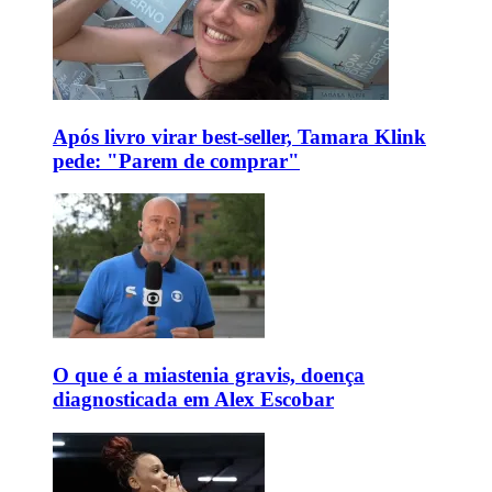
Após livro virar best-seller, Tamara Klink
pede: "Parem de comprar"
O que é a miastenia gravis, doença
diagnosticada em Alex Escobar