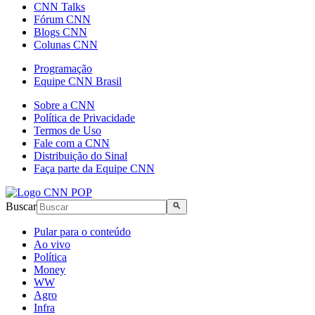
CNN Talks
Fórum CNN
Blogs CNN
Colunas CNN
Programação
Equipe CNN Brasil
Sobre a CNN
Política de Privacidade
Termos de Uso
Fale com a CNN
Distribuição do Sinal
Faça parte da Equipe CNN
Buscar
Pular para o conteúdo
Ao vivo
Política
Money
WW
Agro
Infra