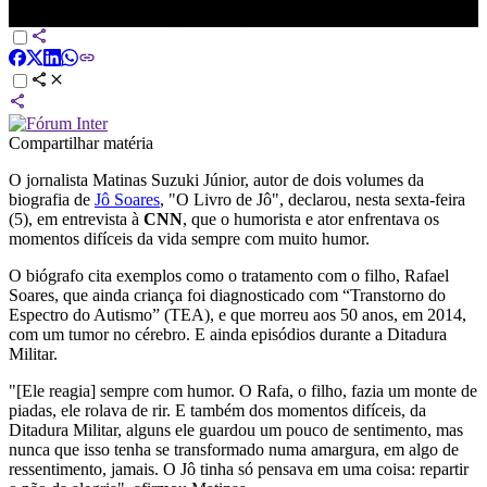
PRIME TIME
Compartilhar matéria
O jornalista Matinas Suzuki Júnior, autor de dois volumes da
biografia de
Jô Soares
, "O Livro de Jô", declarou, nesta sexta-feira
(5), em entrevista à
CNN
, que o humorista e ator enfrentava os
momentos difíceis da vida sempre com muito humor.
O biógrafo cita exemplos como o tratamento com o filho, Rafael
Soares, que ainda criança foi diagnosticado com “Transtorno do
Espectro do Autismo” (TEA), e que morreu aos 50 anos, em 2014,
com um tumor no cérebro. E ainda episódios durante a Ditadura
Militar.
"[Ele reagia] sempre com humor. O Rafa, o filho, fazia um monte de
piadas, ele rolava de rir. E também dos momentos difíceis, da
Ditadura Militar, alguns ele guardou um pouco de sentimento, mas
nunca que isso tenha se transformado numa amargura, em algo de
ressentimento, jamais. O Jô tinha só pensava em uma coisa: repartir