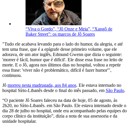
“Viva o Gordo”, “Jô Onze e Meia”, “Xangô de
Baker Street”: os marcos de Jô Soares
"Tudo ele acabava levando para o lado do humor, da alegria, e até
tem uma frase, que é a epígrafe desse primeiro volume, que ele
adorava, de um ator inglês, Edmund Gwenn que dizia o seguinte:
'morrer é fácil, humor que é difícil'. Ele disse essa frase no leito de
morte. E o Jô, agora nos últimos dias no hospital, voltou a repetir
essa frase: 'viver não é problemático, difícil é fazer humor'",
continuou.
Jô
morreu nesta madrugada, aos 84 anos
. Ele estava internado no
hospital Sírio-Libanês desde o final do mês passado, em
São Paulo
.
“O paciente Jô Soares faleceu na data de hoje, 05 de agosto, às
2h20, no Sírio-Libanês. em São Paulo. Ele estava internado desde o
dia 28 de julho no hospital, onde era acompanhado pelas equipes do
corpo clínico da instituição”, dizia a nota de sua assessoria e da
unidade hospitalar.