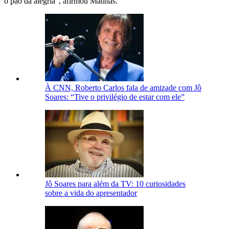
o pão da alegria", afirmou Matinas.
À CNN, Roberto Carlos fala de amizade com Jô
Soares: “Tive o privilégio de estar com ele”
Jô Soares para além da TV: 10 curiosidades
sobre a vida do apresentador