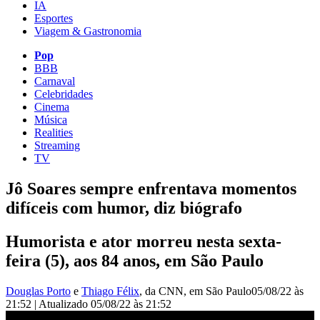
IA
Esportes
Viagem & Gastronomia
Pop
BBB
Carnaval
Celebridades
Cinema
Música
Realities
Streaming
TV
Jô Soares sempre enfrentava momentos
difíceis com humor, diz biógrafo
Humorista e ator morreu nesta sexta-
feira (5), aos 84 anos, em São Paulo
Douglas Porto
e
Thiago Félix
, da CNN
, em São Paulo
05/08/22 às
21:52
|
Atualizado
05/08/22 às 21:52
Biógrafo de Jô Soares relembra histórias do humorista | CNN