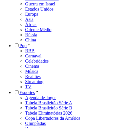
Guerra em Israel
Estados Unidos
Europa
Ásia
África
Oriente Médio
Rússia
China
Pop
BBB
Carnaval
Celebridades
Cinema
Música
Realities
Streaming
TV
Esportes
Agenda de Jogos
Tabela Brasileirão Série A
Tabela Brasileirão Série B
Tabela Eliminatórias 2026
Copa Libertadores da América
Olimpíadas