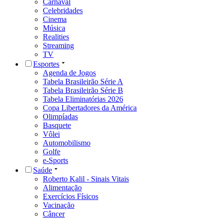
Carnaval
Celebridades
Cinema
Música
Realities
Streaming
TV
Esportes
Agenda de Jogos
Tabela Brasileirão Série A
Tabela Brasileirão Série B
Tabela Eliminatórias 2026
Copa Libertadores da América
Olimpíadas
Basquete
Vôlei
Automobilismo
Golfe
e-Sports
Saúde
Roberto Kalil - Sinais Vitais
Alimentação
Exercícios Físicos
Vacinação
Câncer