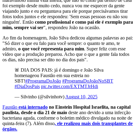
maravilhoso minha vida inteira, que não só como pai dentro de casa
foi exemplo desde muito cedo, nunca vou me esquecer da gente
viajando junto e eu perguntava para ele porque precisávamos tirar
fotos todos juntos e ele respondeu: 'Sem essas pessoas eu não sou
ninguém'. Então
como profissional e como pai ele é exemplo para
mim, sempre vai ser
", respondeu João na ocasião.
Ao fim da homenagem, João Silva dedicou algumas palavras ao pai:
"Só dizer o que eu falo para você sempre: o quanto te amo, te
admiro,
o que você representa para mim
. Super feliz com esse
vídeo que a produção preparou. Acho que o que a gente fala todos
os dias, não precisa ser dito no dia dos pais".
🚨 DIA DOS PAIS: já é domingo e João Silva
homenageou Faustão em sua estreia no
SBT!
#ProgramaDoJoão
#ProgramaDoJoãoNoSBT
#DiaDosPais
pic.twitter.com/EXTMTJrHdi
— Silvinho (@silvinhotv)
August 10, 2025
Faustão
está internado
no Einstein Hospital Israelita, na capital
paulista, desde o dia 21 de maio
deste ano devido a uma infecção
bacteriana aguda, conforme o boletim médico divulgado na noite de
quinta-feira (7). Além disso
, ele realizou mais dois transplantes de
órgãos.