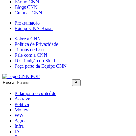
Fórum CNN
Blogs CNN
Colunas CNN
Programação
Equipe CNN Brasil
Sobre a CNN
Política de Privacidade
Termos de Uso
Fale com a CNN
Distribuição do Sinal
Faça parte da Equipe CNN
Buscar
Pular para o conteúdo
Ao vivo
Política
Money
WW
Agro
Infra
IA