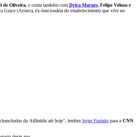
l de Oliveira
, e conta também com
Drica Moraes
, Felipe Velozo e
ra Grace (Arraes), ex-funcionária do estabelecimento que vive no
chanchadas
da
Atlântida
até
hoje", lembra
Jorge Furtado
para a
CNN
agosto deste ano.