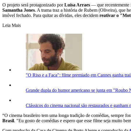
O projeto será protagonizado por
Luisa Arraes
— que recentemente f
Samantha Jones
. A trama traz a história de Rubem (Oliveira), que 
imóvel fechado. Para quitar as dívidas, eles decidem
reativar o "Mot
Leia Mais
"O Riso e a Faca": filme premiado em Cannes ganha traile
Grande dupla do humor americano se junta em "Roubo Na
Clássicos do cinema nacional são restaurados e ganham n
“O cinema
brasileiro
tem
uma
longa
tradição
de
comédias
, sempre
fo
Brasil
. "Eu gosto de comédias e espero que esse filme seja muito be
Com produção da Casa de Cinema de Porto Alegre e coprodução da