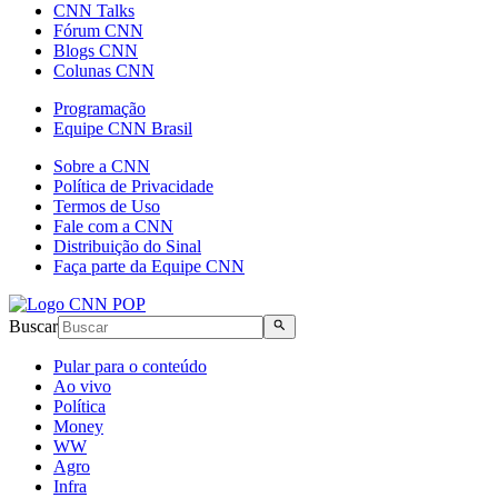
CNN Talks
Fórum CNN
Blogs CNN
Colunas CNN
Programação
Equipe CNN Brasil
Sobre a CNN
Política de Privacidade
Termos de Uso
Fale com a CNN
Distribuição do Sinal
Faça parte da Equipe CNN
Buscar
Pular para o conteúdo
Ao vivo
Política
Money
WW
Agro
Infra