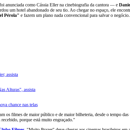
oi anunciada como Cássia Eller na cinebiografia da cantora — e
Danie
herdou um hotel abandonado de seu tio. Ao chegar no espaço, ele encont
el Pérola"
e fazem um plano nada convencional para salvar o negócio.
r; assista
s Alturas", assista
ova chance nas telas
ram
os
filmes
de
maior
público
e de
maior
bilheteria
,
desde
o tempo das
m recebido, porque está muito engraçado."
Globo Filmes
, "Muito Prazer" deve chegar aos cinemas brasileiros em 