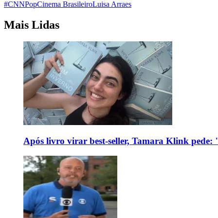
#CNNPop
Cinema Brasileiro
Luisa Arraes
Mais Lidas
Após livro virar best-seller, Tamara Klink pede