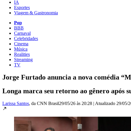
IA
Esportes
Viagem & Gastronomia
Pop
BBB
Carnaval
Celebridades
Cinema
Música
Realities
Streaming
TV
Jorge Furtado anuncia a nova comédia “Mu
Longa marca seu retorno ao gênero após 
Larissa Santos
, da CNN Brasil
29/05/26 às 20:28
|
Atualizado
29/05/2