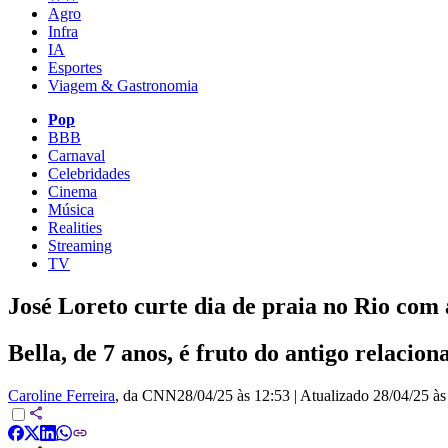
Agro
Infra
IA
Esportes
Viagem & Gastronomia
Pop
BBB
Carnaval
Celebridades
Cinema
Música
Realities
Streaming
TV
José Loreto curte dia de praia no Rio com a
Bella, de 7 anos, é fruto do antigo relaci
Caroline Ferreira
, da CNN
28/04/25 às 12:53
|
Atualizado
28/04/25 às