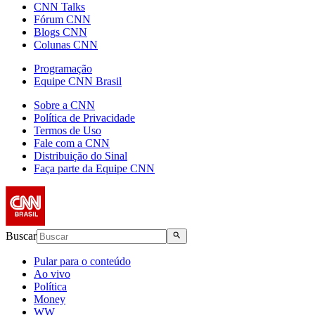
CNN Talks
Fórum CNN
Blogs CNN
Colunas CNN
Programação
Equipe CNN Brasil
Sobre a CNN
Política de Privacidade
Termos de Uso
Fale com a CNN
Distribuição do Sinal
Faça parte da Equipe CNN
Buscar
Pular para o conteúdo
Ao vivo
Política
Money
WW