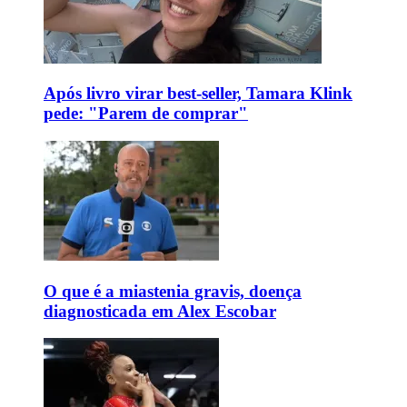
Após livro virar best-seller, Tamara Klink
pede: "Parem de comprar"
O que é a miastenia gravis, doença
diagnosticada em Alex Escobar