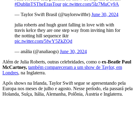
#DublinTSTheErasTour
pic.twitter.com/5Iz7MuCy9A
— Taylor Swift Brasil (@taylorswiftbr)
June 30, 2024
julia roberts and hugh grant falling in love with with
travis kelce they are one step way from inviting him for
the notting hill sequence iktr
pic.twitter.com/5fwY5ZkZQd
— anália (@analiaogs)
June 30, 2024
Além de Julia Roberts, outras celebridades, como o
ex-Beatle Paul
McCartney,
também compareceram a um show de Taylor, em
Londres
, na Inglaterra.
Após shows na Irlanda, Taylor Swift segue se apresentando pela
Europa nos meses de julho e agosto. Nesse período, ela passará pela
Holanda, Suíça, Itália, Alemanha, Polônia, Áustria e Inglaterra.