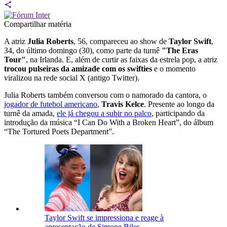
Compartilhar matéria
A atriz
Julia Roberts
, 56, compareceu ao show de
Taylor Swift
,
34, do último domingo (30), como parte da turnê
"The Eras
Tour"
, na Irlanda. E, além de curtir as faixas da estrela pop, a atriz
trocou pulseiras da amizade com os swifties
e o momento
viralizou na rede social X (antigo Twitter).
Julia Roberts também conversou com o namorado da cantora, o
jogador de futebol americano
,
Travis Kelce
. Presente ao longo da
turnê da amada,
ele já chegou a subir no palco
, participando da
introdução da música “I Can Do With a Broken Heart”, do álbum
“The Tortured Poets Department”.
Taylor Swift se impressiona e reage à
apresentação de Simone Biles