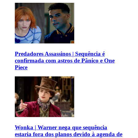
Predadores Assassinos | Sequência é
confirmada com astros de Pânico e One
Piece
Wonka | Warner nega que sequência
estaria fora dos planos devido à agenda de