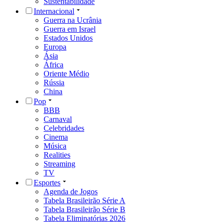
Sustentabilidade
Internacional
Guerra na Ucrânia
Guerra em Israel
Estados Unidos
Europa
Ásia
África
Oriente Médio
Rússia
China
Pop
BBB
Carnaval
Celebridades
Cinema
Música
Realities
Streaming
TV
Esportes
Agenda de Jogos
Tabela Brasileirão Série A
Tabela Brasileirão Série B
Tabela Eliminatórias 2026