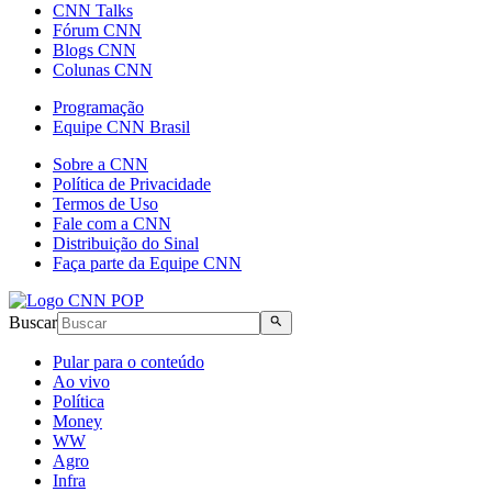
CNN Talks
Fórum CNN
Blogs CNN
Colunas CNN
Programação
Equipe CNN Brasil
Sobre a CNN
Política de Privacidade
Termos de Uso
Fale com a CNN
Distribuição do Sinal
Faça parte da Equipe CNN
Buscar
Pular para o conteúdo
Ao vivo
Política
Money
WW
Agro
Infra