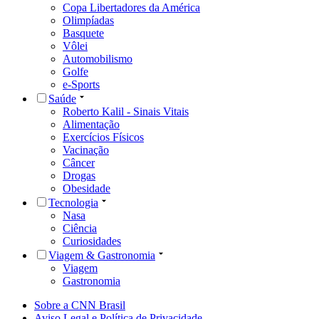
Copa Libertadores da América
Olimpíadas
Basquete
Vôlei
Automobilismo
Golfe
e-Sports
Saúde
Roberto Kalil - Sinais Vitais
Alimentação
Exercícios Físicos
Vacinação
Câncer
Drogas
Obesidade
Tecnologia
Nasa
Ciência
Curiosidades
Viagem & Gastronomia
Viagem
Gastronomia
Sobre a CNN Brasil
Aviso Legal e Política de Privacidade