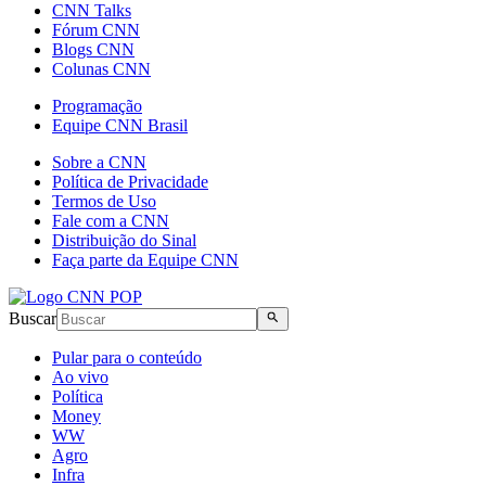
CNN Talks
Fórum CNN
Blogs CNN
Colunas CNN
Programação
Equipe CNN Brasil
Sobre a CNN
Política de Privacidade
Termos de Uso
Fale com a CNN
Distribuição do Sinal
Faça parte da Equipe CNN
Buscar
Pular para o conteúdo
Ao vivo
Política
Money
WW
Agro
Infra