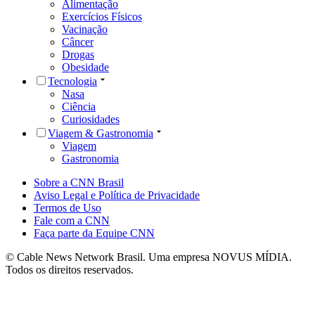
Alimentação
Exercícios Físicos
Vacinação
Câncer
Drogas
Obesidade
Tecnologia
Nasa
Ciência
Curiosidades
Viagem & Gastronomia
Viagem
Gastronomia
Sobre a CNN Brasil
Aviso Legal e Política de Privacidade
Termos de Uso
Fale com a CNN
Faça parte da Equipe CNN
© Cable News Network Brasil. Uma empresa NOVUS MÍDIA.
Todos os direitos reservados.