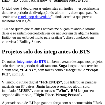
Latto,
“3D”
, com Jack Harlow, e
“Standing Next to You”.
O
idol
, que já deu diversas entrevistas em inglês — especialmente
durante o período de divulgação do álbum —, disse que, para "se
sentir uma
estrela pop de verdade
", ainda acredita que precisa
melhorar seu inglês.
"Eu não quero que falantes nativos me ouçam falando o idioma
deles e se sintam desconfortáveis ​​ou não gostem de alguma forma.
Então, eu me esforcei muito para praticar", disse Jungkook em
entrevista à Rolling Stone.
Projetos solo dos integrantes do BTS
Os outros
integrantes do
BTS
também tiveram destaque nos projetos
solo durante o período de alistamento.
Suga
lançou o seu terceiro
álbum solo,
“D-DAY”
, com faixas como
“Haegeum”
e
“People
Pt.2”
, com IU.
V
lançou o single digital
“FRI(END)S”,
que liderou as paradas
musicais em 87 países.
Jimin
lançou o segundo álbum solo,
intitulado
"MUSE",
com o sucesso
"Who".
RM
lançou seu
segundo álbum solo,
"Right Place, Wrong Person".
A jornada solo de
J-Hope
ganhou força com o documentário
"Jack