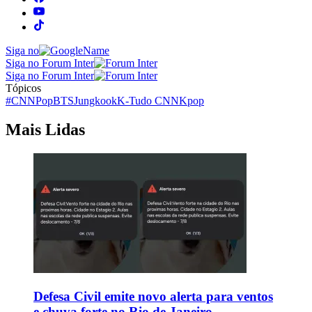
Siga no
Siga no Forum Inter
Siga no Forum Inter
Tópicos
#CNNPop
BTS
Jungkook
K-Tudo CNN
Kpop
Mais Lidas
Defesa Civil emite novo alerta para ventos
e chuva forte no Rio de Janeiro