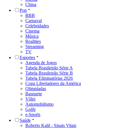
China
Pop
BBB
Carnaval
Celebridades
Cinema
Música
Realities
Streaming
TV
Esportes
Agenda de Jogos
Tabela Brasileirão Série A
Tabela Brasileirão Série B
Tabela Eliminatórias 2026
Copa Libertadores da América
Olimpíadas
Basquete
Vôlei
Automobilismo
Golfe
e-Sports
Saúde
Roberto Kalil - Sinais Vitais