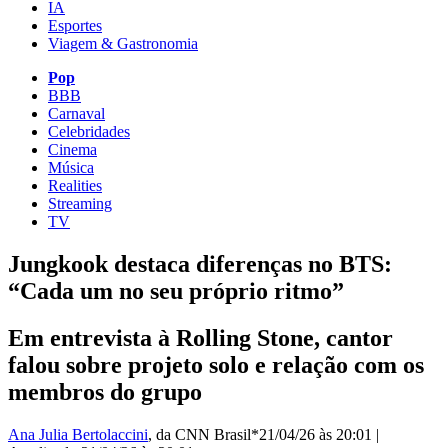
IA
Esportes
Viagem & Gastronomia
Pop
BBB
Carnaval
Celebridades
Cinema
Música
Realities
Streaming
TV
Jungkook destaca diferenças no BTS:
“Cada um no seu próprio ritmo”
Em entrevista à Rolling Stone, cantor
falou sobre projeto solo e relação com os
membros do grupo
Ana Julia Bertolaccini
, da CNN Brasil*
21/04/26 às 20:01
|