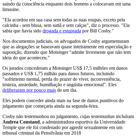
saindo da consciência enquanto dois homens a colocavam em uma
limusine.
"Ela acordou em sua casa sem todas as suas roupas, exceto pela
calcinha - sem blusa, sem sutiã e sem calças", diz o processo. "Ela
sabia que havia sido
drogada e estuprada
por Bill Cosby."
Nos documentos judiciais, os advogados de Cosby argumentaram
que as alegações se baseavam quase inteiramente em especulação e
suposição, dizendo que Motsinger "admite livremente que não tem
ideia do que aconteceu."
Os jurados concederam a Motsinger US$ 17,5 milhões em danos
passados e US$ 1,75 milhão para danos futuros, incluindo
"sofrimento mental, perda do prazer de viver, inconveniência,
tristeza, ansiedade, humilhação e angústia emocional". Eles
deliberaram por pouco mais
de um dia.
Eles podem conceder ainda mais na fase de danos punitivos do
julgamento que começaria ainda na segunda-feira.
Cosby não testemunhou no julgamento, cujas testemunhas incluíram
Andrea Constand
, a administradora esportiva da Universidade
Temple que ele foi condenado por agredir sexualmente em um
tribunal criminal da Pensilvânia em 2018