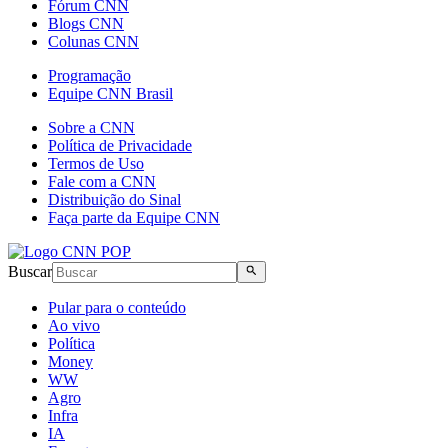
Fórum CNN
Blogs CNN
Colunas CNN
Programação
Equipe CNN Brasil
Sobre a CNN
Política de Privacidade
Termos de Uso
Fale com a CNN
Distribuição do Sinal
Faça parte da Equipe CNN
Buscar
Pular para o conteúdo
Ao vivo
Política
Money
WW
Agro
Infra
IA