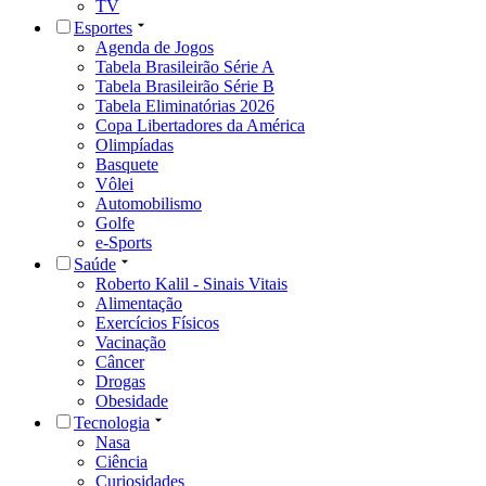
TV
Esportes
Agenda de Jogos
Tabela Brasileirão Série A
Tabela Brasileirão Série B
Tabela Eliminatórias 2026
Copa Libertadores da América
Olimpíadas
Basquete
Vôlei
Automobilismo
Golfe
e-Sports
Saúde
Roberto Kalil - Sinais Vitais
Alimentação
Exercícios Físicos
Vacinação
Câncer
Drogas
Obesidade
Tecnologia
Nasa
Ciência
Curiosidades