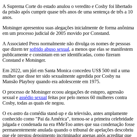
A Suprema Corte do estado anulou o veredito e Cosby foi libertado
da prisão após cumprir quase três anos de uma sentença de três a 10
anos.
Motsinger apresentou suas alegações inicialmente de forma anônima
em um processo judicial de 2005 movido por Constand.
A Associated Press normalmente não divulga os nomes de pessoas
que dizem ter
sofrido abuso sexual
, a menos que elas se manifestem
publicamente e consintam em ser identificadas, como fizeram
Constand e Motsinger.
Em 2022, um júri em Santa Monica concedeu US$ 500 mil a uma
mulher que disse ter sido sexualmente agredida por Cosby na
Mansão Playboy quando era adolescente em 1975.
O processo de Motsinger ecoou alegações de estupro, agressão
sexual e
assédio sexual
feitas por pelo menos 60 mulheres contra
Cosby, todas as quais ele negou.
O ex-astro da comédia stand-up e da televisão, antes amplamente
conhecido como "Pai da América", tornou-se a primeira celebridade
julgada e condenada na era #MeToo antes que sua condenação fosse
permanentemente anulada quando o tribunal de apelações descobriu
que ele prestou depoimento incriminador apenas após acreditar que