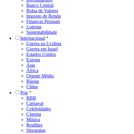
Banco Central
Bolsa de Valores
Imposto de Renda
Finanças Pessoais
Loterias
Sustentabilidade
Internacional
Guerra na Ucrânia
Guerra em Israel
Estados Unidos
Europa
Ásia
África
Oriente Médio
Rússia
China
Pop
BBB
Carnaval
Celebridades
Cinema
Música
Realities
Streaming