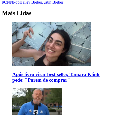
#CNNPop
Hailey Bieber
Justin Bieber
Mais Lidas
Após livro virar best-seller, Tamara Klink
pede: "Parem de comprar"