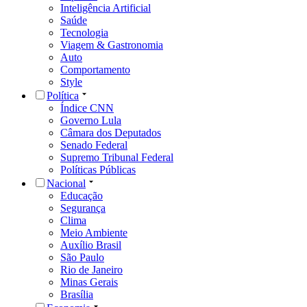
Inteligência Artificial
Saúde
Tecnologia
Viagem & Gastronomia
Auto
Comportamento
Style
Política
Índice CNN
Governo Lula
Câmara dos Deputados
Senado Federal
Supremo Tribunal Federal
Políticas Públicas
Nacional
Educação
Segurança
Clima
Meio Ambiente
Auxílio Brasil
São Paulo
Rio de Janeiro
Minas Gerais
Brasília