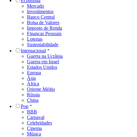
Economia
Mercado
Investimentos
Banco Central
Bolsa de Valores
Imposto de Renda
Finanças Pessoais
Loterias
Sustentabilidade
Internacional
Guerra na Ucrânia
Guerra em Israel
Estados Unidos
Europa
Ásia
África
Oriente Médio
Rússia
China
Pop
BBB
Carnaval
Celebridades
Cinema
Música