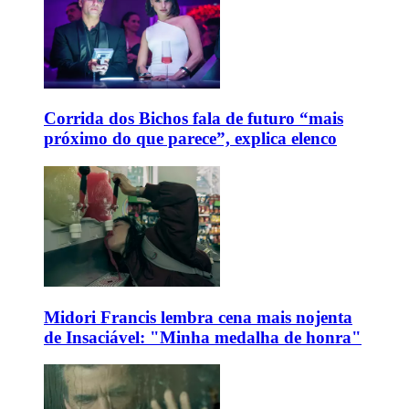
Corrida dos Bichos fala de futuro “mais
próximo do que parece”, explica elenco
Midori Francis lembra cena mais nojenta
de Insaciável: "Minha medalha de honra"