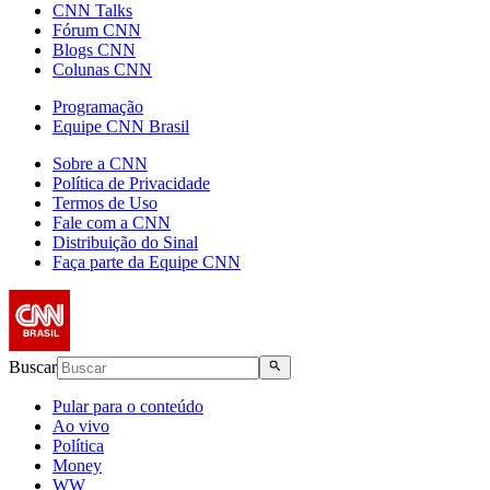
CNN Talks
Fórum CNN
Blogs CNN
Colunas CNN
Programação
Equipe CNN Brasil
Sobre a CNN
Política de Privacidade
Termos de Uso
Fale com a CNN
Distribuição do Sinal
Faça parte da Equipe CNN
Buscar
Pular para o conteúdo
Ao vivo
Política
Money
WW