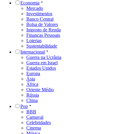
Economia
Mercado
Investimentos
Banco Central
Bolsa de Valores
Imposto de Renda
Finanças Pessoais
Loterias
Sustentabilidade
Internacional
Guerra na Ucrânia
Guerra em Israel
Estados Unidos
Europa
Ásia
África
Oriente Médio
Rússia
China
Pop
BBB
Carnaval
Celebridades
Cinema
Música