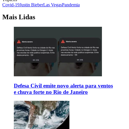
Covid-19
Justin Bieber
Las Vegas
Pandemia
Mais Lidas
Defesa Civil emite novo alerta para ventos
e chuva forte no Rio de Janeiro