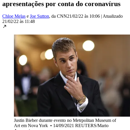
apresentações por conta do coronavírus
Chloe Melas
e
Joe Sutton
, da CNN
21/02/22 às 10:06
|
Atualizado
21/02/22 às 11:48
Justin Bieber durante evento no Metrpolitan Museum of
Art em Nova York
•
14/09/2021 REUTERS/Mario