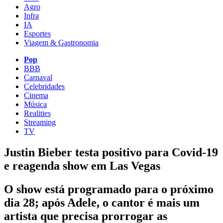
Agro
Infra
IA
Esportes
Viagem & Gastronomia
Pop
BBB
Carnaval
Celebridades
Cinema
Música
Realities
Streaming
TV
Justin Bieber testa positivo para Covid-19
e reagenda show em Las Vegas
O show está programado para o próximo
dia 28; após Adele, o cantor é mais um
artista que precisa prorrogar as