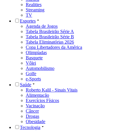
Realities
Streaming
TV
Esportes
Agenda de Jogos
Tabela Brasileirão Série A
Tabela Brasileirão Série B
Tabela Eliminatórias 2026
Copa Libertadores da América
Olimpíadas
Basquete
Vôlei
Automobilismo
Golfe
e-Sports
Saúde
Roberto Kalil - Sinais Vitais
Alimentação
Exercícios Físicos
Vacinação
Câncer
Drogas
Obesidade
Tecnologia