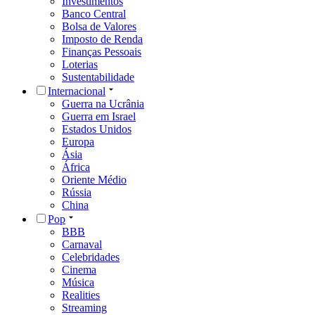
Investimentos
Banco Central
Bolsa de Valores
Imposto de Renda
Finanças Pessoais
Loterias
Sustentabilidade
Internacional
Guerra na Ucrânia
Guerra em Israel
Estados Unidos
Europa
Ásia
África
Oriente Médio
Rússia
China
Pop
BBB
Carnaval
Celebridades
Cinema
Música
Realities
Streaming