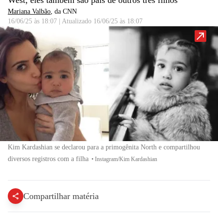
West; eles também são pais de outros três filhos
Mariana Valbão
, da CNN
16/06/25 às 18:07
|
Atualizado
16/06/25 às 18:07
Kim Kardashian se declarou para a primogênita North e compartilhou
diversos registros com a filha
•
Instagram/Kim Kardashian
Compartilhar matéria