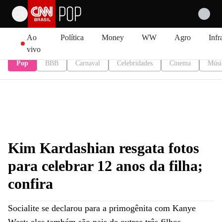
Pular para o conteúdo
Ao
Política
Money
WW
Agro
Infr
vivo
Pop
BBB
Carnaval
Celebridades
Cinema
Músi
Kim Kardashian resgata fotos
para celebrar 12 anos da filha;
confira
Socialite se declarou para a primogênita com Kanye