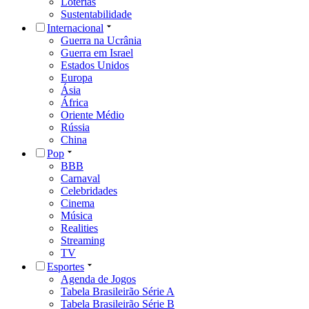
Loterias
Sustentabilidade
Internacional
Guerra na Ucrânia
Guerra em Israel
Estados Unidos
Europa
Ásia
África
Oriente Médio
Rússia
China
Pop
BBB
Carnaval
Celebridades
Cinema
Música
Realities
Streaming
TV
Esportes
Agenda de Jogos
Tabela Brasileirão Série A
Tabela Brasileirão Série B