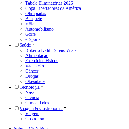
Tabela Eliminatórias 2026
Copa Libertadores da América
Olimpíadas
Basquete
Vôlei
Automobilismo
Golfe
e-Sports
Saúde
Roberto Kalil - Sinais Vitais
Alimentação
Exercícios Físicos
Vacinação
Câncer
Drogas
Obesidade
Tecnologia
Nasa
Ciência
Curiosidades
Viagem & Gastronomia
Viagem
Gastronomia
Sobre a CNN Brasil