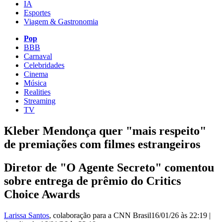
IA
Esportes
Viagem & Gastronomia
Pop
BBB
Carnaval
Celebridades
Cinema
Música
Realities
Streaming
TV
Kleber Mendonça quer "mais respeito"
de premiações com filmes estrangeiros
Diretor de "O Agente Secreto" comentou
sobre entrega de prêmio do Critics
Choice Awards
Larissa Santos
, colaboração para a CNN Brasil
16/01/26 às 22:19
|