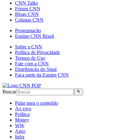
CNN Talks
Fórum CNN
Blogs CNN
Colunas CNN
Programação
Equipe CNN Brasil
Sobre a CNN
Política de Privacidade
Termos de Uso
Fale com a CNN
Distribuição do Sinal
Faça parte da Equipe CNN
Buscar
Pular para o conteúdo
Ao vivo
Política
Money
WW
Agro
Infra