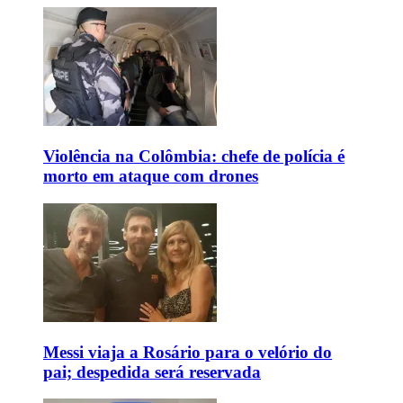
Violência na Colômbia: chefe de polícia é
morto em ataque com drones
Messi viaja a Rosário para o velório do
pai; despedida será reservada