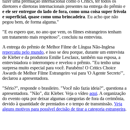
fazer uma premiação internacional como o Critics, ter todos os
diretores e diretoras internacionais presentes na entrega do prêmio e
e ele ser entregue do lado de fora, como uma coisa super frívola
e superficial, quase como uma brincadeira
. Eu acho que não
pegou bem, de forma alguma."
"E eu espero que, no ano que vem, os filmes estrangeiros tenham
um tratamento mais respeitoso”, concluiu na entrevista.
A entrega do prêmio de Melhor Filme de Língua Não-Inglesa
repercutiu pelo mundo
, e isso se deu porque, durante um entrevista
de Kleber e da produtora Emilie Lesclaux, também sua esposa, a
entrevistadora o interrompeu e revelou o prêmio. "Eu tenho uma
surpresa muito especial para você. Parabéns! O Critics Choice
Awards de Melhor Filme Estrangeiro vai para 'O Agente Secreto'",
declarou a apresentadora.
"Sério?", responde o brasileiro. "Você não fazia ideia?", questiona a
apresentadora. "Não", diz Kleber. Veja o vídeo
aqui
. A organização
do evento opta por deixar algumas categorias de fora da cerimônia,
devido à quantidade de premiados e o tempo de transmissão.
Veja
alguns motivos para possível decisão de tirar a categoria estrangeira
.