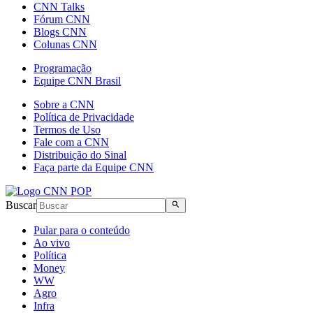
CNN Talks
Fórum CNN
Blogs CNN
Colunas CNN
Programação
Equipe CNN Brasil
Sobre a CNN
Política de Privacidade
Termos de Uso
Fale com a CNN
Distribuição do Sinal
Faça parte da Equipe CNN
Buscar
Pular para o conteúdo
Ao vivo
Política
Money
WW
Agro
Infra