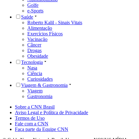
Golfe
e-Sports
Saúde
Roberto Kalil - Sinais Vitais
Alimentação
Exercícios Físicos
Vacinação
Câncer
Drogas
Obesidade
Tecnologia
Nasa
Ciência
Curiosidades
Viagem & Gastronomia
Viagem
Gastronomia
Sobre a CNN Brasil
Aviso Legal e Política de Privacidade
Termos de Uso
Fale com a CNN
Faça parte da Equipe CNN