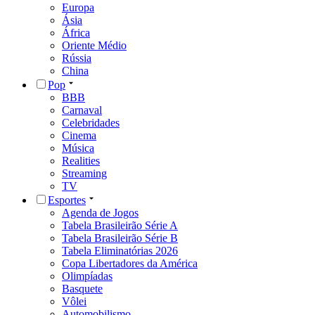
Europa
Ásia
África
Oriente Médio
Rússia
China
Pop
BBB
Carnaval
Celebridades
Cinema
Música
Realities
Streaming
TV
Esportes
Agenda de Jogos
Tabela Brasileirão Série A
Tabela Brasileirão Série B
Tabela Eliminatórias 2026
Copa Libertadores da América
Olimpíadas
Basquete
Vôlei
Automobilismo