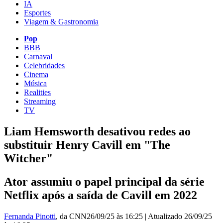
IA
Esportes
Viagem & Gastronomia
Pop
BBB
Carnaval
Celebridades
Cinema
Música
Realities
Streaming
TV
Liam Hemsworth desativou redes ao
substituir Henry Cavill em "The
Witcher"
Ator assumiu o papel principal da série
Netflix após a saída de Cavill em 2022
Fernanda Pinotti
, da CNN
26/09/25 às 16:25
|
Atualizado
26/09/25