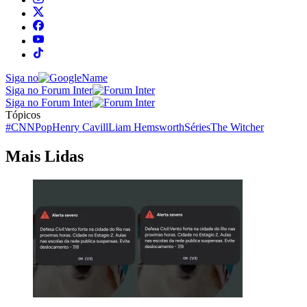
Siga no
Siga no Forum Inter
Siga no Forum Inter
Tópicos
#CNNPop
Henry Cavill
Liam Hemsworth
Séries
The Witcher
Mais Lidas