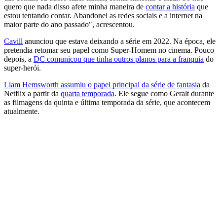
quero que nada disso afete minha maneira de
contar a história
que
estou tentando contar. Abandonei as redes sociais e a internet na
maior parte do ano passado", acrescentou.
Cavill
anunciou que estava deixando a série em 2022. Na época, ele
pretendia retomar seu papel como Super-Homem no cinema. Pouco
depois, a
DC comunicou que tinha outros planos para a franquia
do
super-herói.
Liam Hemsworth assumiu o papel principal da série de fantasia
da
Netflix a partir da
quarta temporada
. Ele segue como Geralt durante
as filmagens da quinta e última temporada da série, que acontecem
atualmente.