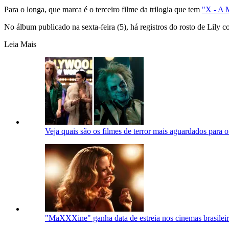
Para o longa, que marca é o terceiro filme da trilogia que tem
"X - A 
No álbum publicado na sexta-feira (5), há registros do rosto de Lil
Leia Mais
Veja quais são os filmes de terror mais aguardados para 
"MaXXXine" ganha data de estreia nos cinemas brasilei