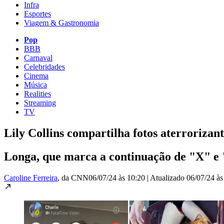
Infra
Esportes
Viagem & Gastronomia
Pop
BBB
Carnaval
Celebridades
Cinema
Música
Realities
Streaming
TV
Lily Collins compartilha fotos aterroriza
Longa, que marca a continuação de "X" e "
Caroline Ferreira
, da CNN
06/07/24 às 10:20
|
Atualizado
06/07/24 às