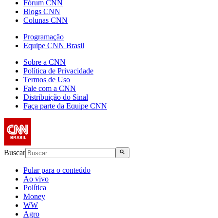
Fórum CNN
Blogs CNN
Colunas CNN
Programação
Equipe CNN Brasil
Sobre a CNN
Política de Privacidade
Termos de Uso
Fale com a CNN
Distribuição do Sinal
Faça parte da Equipe CNN
Buscar
Pular para o conteúdo
Ao vivo
Política
Money
WW
Agro