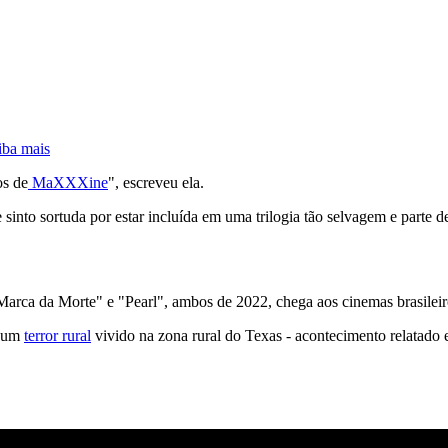
iba mais
os de
MaXXXine
", escreveu ela.
into sortuda por estar incluída em uma trilogia tão selvagem e parte d
A Marca da Morte" e "Pearl", ambos de 2022, chega aos cinemas brasileir
e um
terror rural
vivido na zona rural do Texas - acontecimento relatad