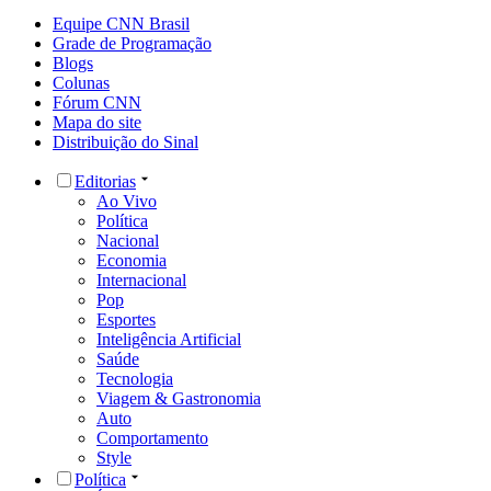
Equipe CNN Brasil
Grade de Programação
Blogs
Colunas
Fórum CNN
Mapa do site
Distribuição do Sinal
Editorias
Ao Vivo
Política
Nacional
Economia
Internacional
Pop
Esportes
Inteligência Artificial
Saúde
Tecnologia
Viagem & Gastronomia
Auto
Comportamento
Style
Política