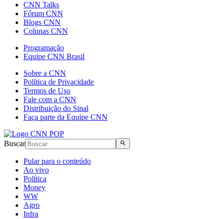
CNN Talks
Fórum CNN
Blogs CNN
Colunas CNN
Programação
Equipe CNN Brasil
Sobre a CNN
Política de Privacidade
Termos de Uso
Fale com a CNN
Distribuição do Sinal
Faça parte da Equipe CNN
Buscar
Pular para o conteúdo
Ao vivo
Política
Money
WW
Agro
Infra