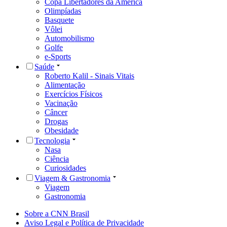
Copa Libertadores da América
Olimpíadas
Basquete
Vôlei
Automobilismo
Golfe
e-Sports
Saúde
Roberto Kalil - Sinais Vitais
Alimentação
Exercícios Físicos
Vacinação
Câncer
Drogas
Obesidade
Tecnologia
Nasa
Ciência
Curiosidades
Viagem & Gastronomia
Viagem
Gastronomia
Sobre a CNN Brasil
Aviso Legal e Política de Privacidade