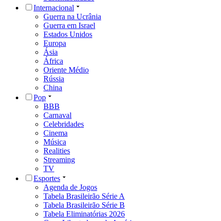
Internacional
Guerra na Ucrânia
Guerra em Israel
Estados Unidos
Europa
Ásia
África
Oriente Médio
Rússia
China
Pop
BBB
Carnaval
Celebridades
Cinema
Música
Realities
Streaming
TV
Esportes
Agenda de Jogos
Tabela Brasileirão Série A
Tabela Brasileirão Série B
Tabela Eliminatórias 2026