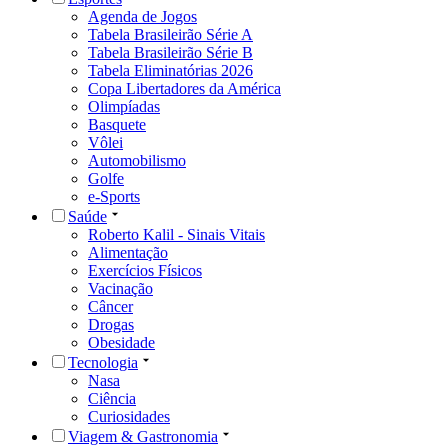
Agenda de Jogos
Tabela Brasileirão Série A
Tabela Brasileirão Série B
Tabela Eliminatórias 2026
Copa Libertadores da América
Olimpíadas
Basquete
Vôlei
Automobilismo
Golfe
e-Sports
Saúde
Roberto Kalil - Sinais Vitais
Alimentação
Exercícios Físicos
Vacinação
Câncer
Drogas
Obesidade
Tecnologia
Nasa
Ciência
Curiosidades
Viagem & Gastronomia