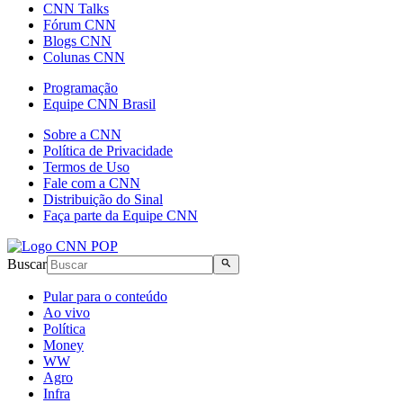
CNN Talks
Fórum CNN
Blogs CNN
Colunas CNN
Programação
Equipe CNN Brasil
Sobre a CNN
Política de Privacidade
Termos de Uso
Fale com a CNN
Distribuição do Sinal
Faça parte da Equipe CNN
Buscar
Pular para o conteúdo
Ao vivo
Política
Money
WW
Agro
Infra