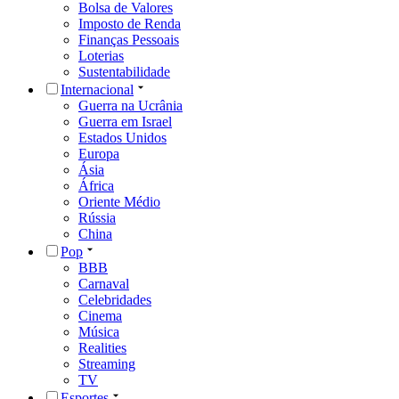
Bolsa de Valores
Imposto de Renda
Finanças Pessoais
Loterias
Sustentabilidade
Internacional
Guerra na Ucrânia
Guerra em Israel
Estados Unidos
Europa
Ásia
África
Oriente Médio
Rússia
China
Pop
BBB
Carnaval
Celebridades
Cinema
Música
Realities
Streaming
TV
Esportes