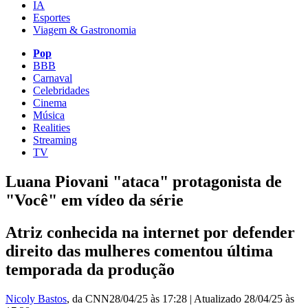
IA
Esportes
Viagem & Gastronomia
Pop
BBB
Carnaval
Celebridades
Cinema
Música
Realities
Streaming
TV
Luana Piovani "ataca" protagonista de
"Você" em vídeo da série
Atriz conhecida na internet por defender
direito das mulheres comentou última
temporada da produção
Nicoly Bastos
, da CNN
28/04/25 às 17:28
|
Atualizado
28/04/25 às