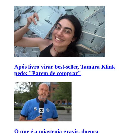
Após livro virar best-seller, Tamara Klink
pede: "Parem de comprar"
O que é a miastenia gravis, doença