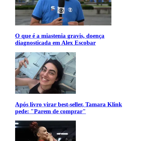
O que é a miastenia gravis, doença
diagnosticada em Alex Escobar
Após livro virar best-seller, Tamara Klink
pede: "Parem de comprar"