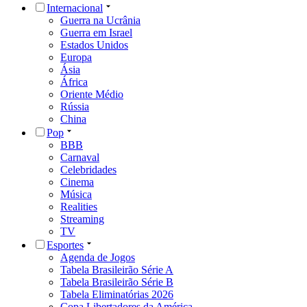
Internacional
Guerra na Ucrânia
Guerra em Israel
Estados Unidos
Europa
Ásia
África
Oriente Médio
Rússia
China
Pop
BBB
Carnaval
Celebridades
Cinema
Música
Realities
Streaming
TV
Esportes
Agenda de Jogos
Tabela Brasileirão Série A
Tabela Brasileirão Série B
Tabela Eliminatórias 2026
Copa Libertadores da América