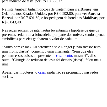
para redução de testa, por R$ 10.658,77.
Na lista, também tinham opções de viagem para ir a
Disney
, em
Orlando, nos Estados Unidos, por R$ 6.592,80, para ver
Aurora
Boreal
, por R$ 7.691,60, e hospedagem de hotel nas
Maldivas
, por
R$ 6.043,40.
Nas redes sociais, os internautas levantaram a hipótese de que os
presentes seriam uma brincadeira por parte dos noivos, sendo apenas
simbólicos para eles ganharem o valor de cada um.
"Muito bom (risos). Eu acreditaria se o Rangel já não tivesse feito
uma frontoplastia", comentou uma internauta. "Será que eles
pediram essas coisas de presente de
casamento,
mesmo?", disse
outra. "Cirurgia de redução de testa foi demais (risos)", falou mais
uma.
Apesar das hipóteses, o
casal
ainda não se pronunciou nas redes
sociais.