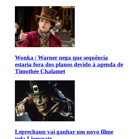
Wonka | Warner nega que sequência
estaria fora dos planos devido à agenda de
Timothée Chalamet
Leprechaun vai ganhar um novo filme
pela Lionsgate