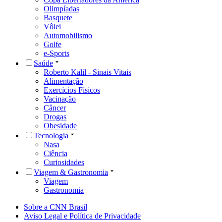
Olimpíadas
Basquete
Vôlei
Automobilismo
Golfe
e-Sports
Saúde
Roberto Kalil - Sinais Vitais
Alimentação
Exercícios Físicos
Vacinação
Câncer
Drogas
Obesidade
Tecnologia
Nasa
Ciência
Curiosidades
Viagem & Gastronomia
Viagem
Gastronomia
Sobre a CNN Brasil
Aviso Legal e Política de Privacidade