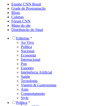
Equipe CNN Brasil
Grade de Programação
Blogs
Colunas
Fórum CNN
Mapa do site
Distribuição do Sinal
Editorias
Ao Vivo
Política
Nacional
Economia
Internacional
Pop
Esportes
Inteligência Artificial
Saúde
Tecnologia
Viagem & Gastronomia
Auto
Comportamento
Style
Política