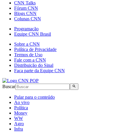
CNN Talks
Fórum CNN
Blogs CNN
Colunas CNN
Programação
Equipe CNN Brasil
Sobre a CNN
Política de Privacidade
Termos de Uso
Fale com a CNN
Distribuição do Sinal
Faça parte da Equipe CNN
Buscar
Pular para o conteúdo
Ao vivo
Política
Money
WW
Agro
Infra