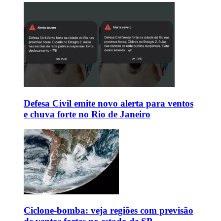
Defesa Civil emite novo alerta para ventos
e chuva forte no Rio de Janeiro
Ciclone-bomba: veja regiões com previsão