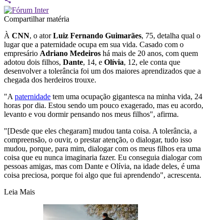
Compartilhar matéria
À
CNN
, o ator
Luiz Fernando Guimarães
, 75, detalha qual o
lugar que a paternidade ocupa em sua vida. Casado com o
empresário
Adriano Medeiros
há mais de 20 anos, com quem
adotou dois filhos,
Dante
, 14, e
Olívia
, 12, ele conta que
desenvolver a tolerância foi um dos maiores aprendizados que a
chegada dos herdeiros trouxe.
"A
paternidade
tem uma ocupação gigantesca na minha vida, 24
horas por dia. Estou sendo um pouco exagerado, mas eu acordo,
levanto e vou dormir pensando nos meus filhos", afirma.
"[Desde que eles chegaram] mudou tanta coisa. A tolerância, a
compreensão, o ouvir, o prestar atenção, o dialogar, tudo isso
mudou, porque, para mim, dialogar com os meus filhos era uma
coisa que eu nunca imaginaria fazer. Eu conseguia dialogar com
pessoas amigas, mas com Dante e Olívia, na idade deles, é uma
coisa preciosa, porque foi algo que fui aprendendo", acrescenta.
Leia Mais