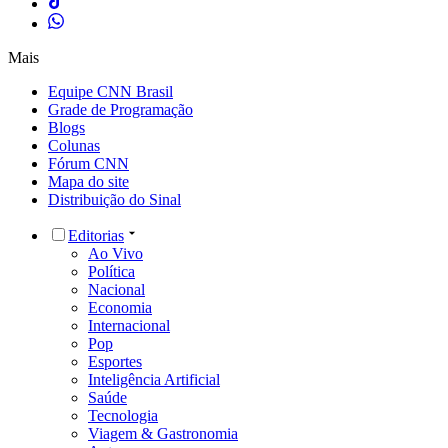
Mais
Equipe CNN Brasil
Grade de Programação
Blogs
Colunas
Fórum CNN
Mapa do site
Distribuição do Sinal
Editorias
Ao Vivo
Política
Nacional
Economia
Internacional
Pop
Esportes
Inteligência Artificial
Saúde
Tecnologia
Viagem & Gastronomia