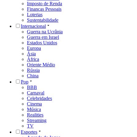
Imposto de Renda
Finanças Pessoais
Loterias
Sustentabilidade
Internacional
Guerra na Ucrânia
Guerra em Israel
Estados Unidos
Europa
Ásia
África
Oriente Médio
Rússia
China
Pop
BBB
Carnaval
Celebridades
Cinema
Música
Realities
Streaming
TV
Esportes