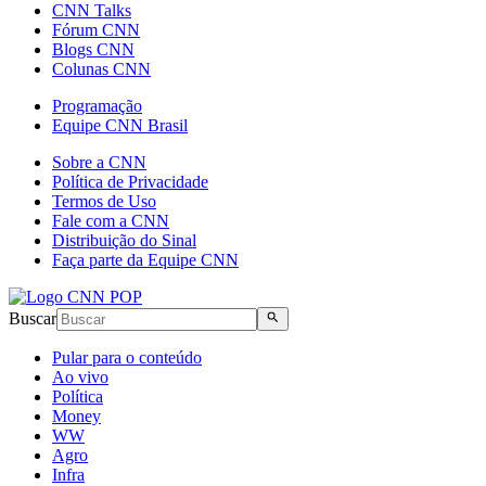
CNN Talks
Fórum CNN
Blogs CNN
Colunas CNN
Programação
Equipe CNN Brasil
Sobre a CNN
Política de Privacidade
Termos de Uso
Fale com a CNN
Distribuição do Sinal
Faça parte da Equipe CNN
Buscar
Pular para o conteúdo
Ao vivo
Política
Money
WW
Agro
Infra