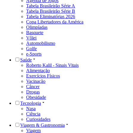
Agenda de Jogos
Tabela Brasileirão Série A
Tabela Brasileirão Série B
Tabela Eliminatórias 2026
Copa Libertadores da América
Olimpíadas
Basquete
Vôlei
Automobilismo
Golfe
e-Sports
Saúde
Roberto Kalil - Sinais Vitais
Alimentação
Exercícios Físicos
Vacinação
Câncer
Drogas
Obesidade
Tecnologia
Nasa
Ciência
Curiosidades
Viagem & Gastronomia
Viagem