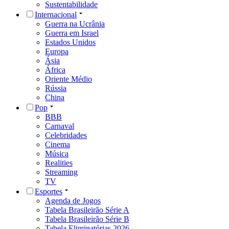
Sustentabilidade
Internacional
Guerra na Ucrânia
Guerra em Israel
Estados Unidos
Europa
Ásia
África
Oriente Médio
Rússia
China
Pop
BBB
Carnaval
Celebridades
Cinema
Música
Realities
Streaming
TV
Esportes
Agenda de Jogos
Tabela Brasileirão Série A
Tabela Brasileirão Série B
Tabela Eliminatórias 2026