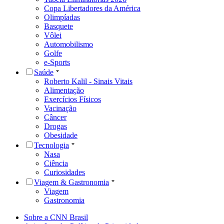
Copa Libertadores da América
Olimpíadas
Basquete
Vôlei
Automobilismo
Golfe
e-Sports
Saúde
Roberto Kalil - Sinais Vitais
Alimentação
Exercícios Físicos
Vacinação
Câncer
Drogas
Obesidade
Tecnologia
Nasa
Ciência
Curiosidades
Viagem & Gastronomia
Viagem
Gastronomia
Sobre a CNN Brasil