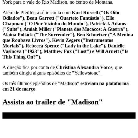
York para o vale do Rio Madison, no centro de Montana.
Além de Pfeiffer, a série conta com
Kurt Russell ("Os Oito
Odiados"), Beau Garrett ("Quarteto Fantástio"), Elle
Chapman ("O Pior Vizinho do Mundo"), Patrick J. Adams
("Suits"), Amiah Miller ("Planeta dos Macacos: A Guerra"),
Alaina Pollack ("The Surrender"), Ben Schnetzer ("A Menina
que Roubava Livros"), Kevin Zegers ("Instrumentos
Mortais"), Rebecca Spence ("Lady in the Lake"), Danielle
Vasinova ("1923"), Matthew Fox ("Lost") e Will Arnett ("Is
This Thing On?").
A direção fica por conta de
Christina Alexandra Voros
, que
também dirigiu alguns episódios de "Yellowstone".
Os três últimos episódios de "Madison"
estreiam na plataforma
em 21 de março.
Assista ao trailer de "Madison"