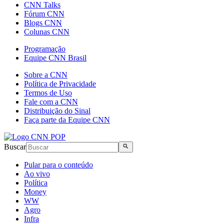
CNN Talks
Fórum CNN
Blogs CNN
Colunas CNN
Programação
Equipe CNN Brasil
Sobre a CNN
Política de Privacidade
Termos de Uso
Fale com a CNN
Distribuição do Sinal
Faça parte da Equipe CNN
Buscar
Pular para o conteúdo
Ao vivo
Política
Money
WW
Agro
Infra