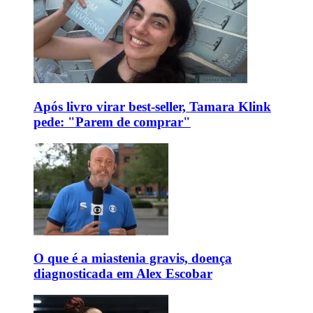
Após livro virar best-seller, Tamara Klink
pede: "Parem de comprar"
O que é a miastenia gravis, doença
diagnosticada em Alex Escobar