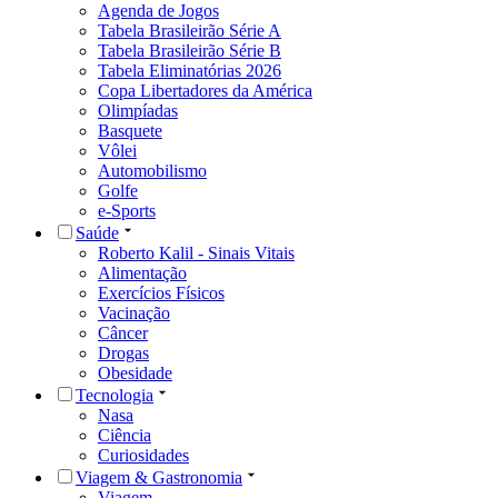
Agenda de Jogos
Tabela Brasileirão Série A
Tabela Brasileirão Série B
Tabela Eliminatórias 2026
Copa Libertadores da América
Olimpíadas
Basquete
Vôlei
Automobilismo
Golfe
e-Sports
Saúde
Roberto Kalil - Sinais Vitais
Alimentação
Exercícios Físicos
Vacinação
Câncer
Drogas
Obesidade
Tecnologia
Nasa
Ciência
Curiosidades
Viagem & Gastronomia
Viagem