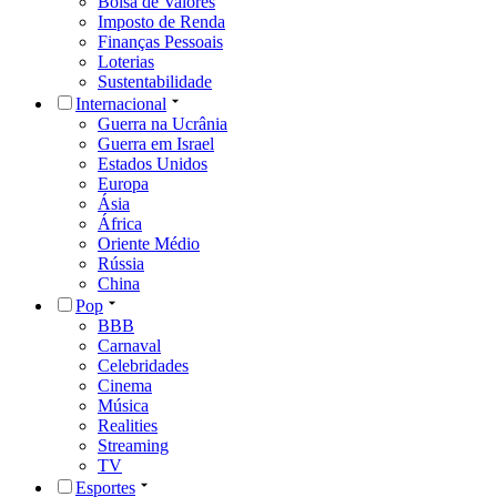
Bolsa de Valores
Imposto de Renda
Finanças Pessoais
Loterias
Sustentabilidade
Internacional
Guerra na Ucrânia
Guerra em Israel
Estados Unidos
Europa
Ásia
África
Oriente Médio
Rússia
China
Pop
BBB
Carnaval
Celebridades
Cinema
Música
Realities
Streaming
TV
Esportes