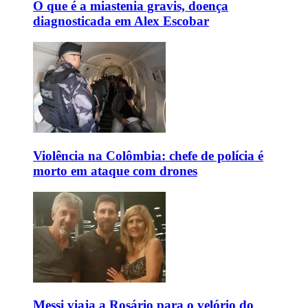
O que é a miastenia gravis, doença
diagnosticada em Alex Escobar
Violência na Colômbia: chefe de polícia é
morto em ataque com drones
Messi viaja a Rosário para o velório do