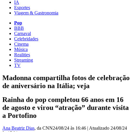
IA
Esportes
Viagem & Gastronomia
Pop
BBB
Carnaval
Celebridades
Cinema
Música
Realities
Streaming
TV
Madonna compartilha fotos de celebração
de aniversário na Itália; veja
Rainha do pop completou 66 anos em 16
de agosto e virou “atração” durante visita
a Portofino
Ana Beatriz Dias
, da CNN
24/08/24 às 16:46
|
Atualizado
24/08/24