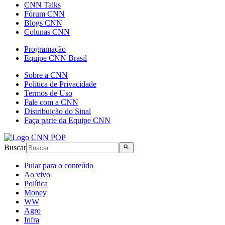
CNN Talks
Fórum CNN
Blogs CNN
Colunas CNN
Programação
Equipe CNN Brasil
Sobre a CNN
Política de Privacidade
Termos de Uso
Fale com a CNN
Distribuição do Sinal
Faça parte da Equipe CNN
Buscar
Pular para o conteúdo
Ao vivo
Política
Money
WW
Agro
Infra