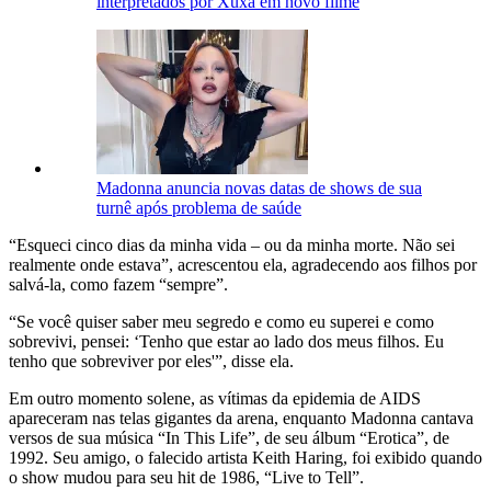
interpretados por Xuxa em novo filme
Madonna anuncia novas datas de shows de sua
turnê após problema de saúde
“Esqueci cinco dias da minha vida – ou da minha morte. Não sei
realmente onde estava”, acrescentou ela, agradecendo aos filhos por
salvá-la, como fazem “sempre”.
“Se você quiser saber meu segredo e como eu superei e como
sobrevivi, pensei: ‘Tenho que estar ao lado dos meus filhos. Eu
tenho que sobreviver por eles'”, disse ela.
Em outro momento solene, as vítimas da epidemia de AIDS
apareceram nas telas gigantes da arena, enquanto Madonna cantava
versos de sua música “In This Life”, de seu álbum “Erotica”, de
1992. Seu amigo, o falecido artista Keith Haring, foi exibido quando
o show mudou para seu hit de 1986, “Live to Tell”.