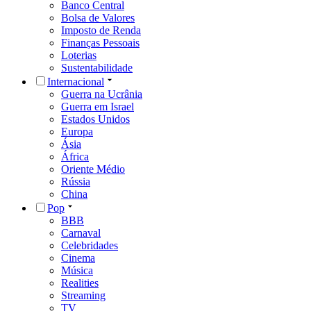
Banco Central
Bolsa de Valores
Imposto de Renda
Finanças Pessoais
Loterias
Sustentabilidade
Internacional
Guerra na Ucrânia
Guerra em Israel
Estados Unidos
Europa
Ásia
África
Oriente Médio
Rússia
China
Pop
BBB
Carnaval
Celebridades
Cinema
Música
Realities
Streaming
TV