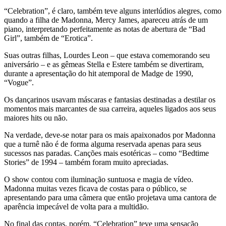
“Celebration”, é claro, também teve alguns interlúdios alegres, como
quando a filha de Madonna, Mercy James, apareceu atrás de um
piano, interpretando perfeitamente as notas de abertura de “Bad
Girl”, também de “Erotica”.
Suas outras filhas, Lourdes Leon – que estava comemorando seu
aniversário – e as gêmeas Stella e Estere também se divertiram,
durante a apresentação do hit atemporal de Madge de 1990,
“Vogue”.
Os dançarinos usavam máscaras e fantasias destinadas a destilar os
momentos mais marcantes de sua carreira, aqueles ligados aos seus
maiores hits ou não.
Na verdade, deve-se notar para os mais apaixonados por Madonna
que a turnê não é de forma alguma reservada apenas para seus
sucessos nas paradas. Canções mais esotéricas – como “Bedtime
Stories” de 1994 – também foram muito apreciadas.
O show contou com iluminação suntuosa e magia de vídeo.
Madonna muitas vezes ficava de costas para o público, se
apresentando para uma câmera que então projetava uma cantora de
aparência impecável de volta para a multidão.
No final das contas, porém, “Celebration” teve uma sensação