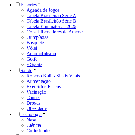
Esportes
Agenda de Jogos
Tabela Brasileirão Série A
Tabela Brasileirão Série B
Tabela Eliminatórias 2026
Copa Libertadores da América
Olimpíadas
Basquete
Vôlei
Automobilismo
Golfe
e-Sports
Saúde
Roberto Kalil - Sinais Vitais
Alimentação
Exercícios Físicos
Vacinação
Câncer
Drogas
Obesidade
Tecnologia
Nasa
Ciência
Curiosidades