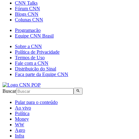
CNN Talks
Fórum CNN
Blogs CNN
Colunas CNN
Programação
Equipe CNN Brasil
Sobre a CNN
Política de Privacidade
Termos de Uso
Fale com a CNN
Distribuição do Sinal
Faça parte da Equipe CNN
Buscar
Pular para o conteúdo
Ao vivo
Política
Money
WW
Agro
Infra