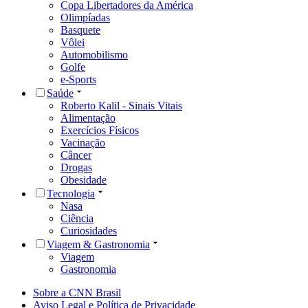
Copa Libertadores da América
Olimpíadas
Basquete
Vôlei
Automobilismo
Golfe
e-Sports
Saúde
Roberto Kalil - Sinais Vitais
Alimentação
Exercícios Físicos
Vacinação
Câncer
Drogas
Obesidade
Tecnologia
Nasa
Ciência
Curiosidades
Viagem & Gastronomia
Viagem
Gastronomia
Sobre a CNN Brasil
Aviso Legal e Política de Privacidade