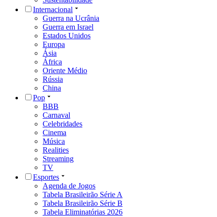
Internacional
Guerra na Ucrânia
Guerra em Israel
Estados Unidos
Europa
Ásia
África
Oriente Médio
Rússia
China
Pop
BBB
Carnaval
Celebridades
Cinema
Música
Realities
Streaming
TV
Esportes
Agenda de Jogos
Tabela Brasileirão Série A
Tabela Brasileirão Série B
Tabela Eliminatórias 2026