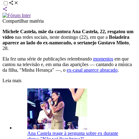
Compartilhar matéria
Michele Castela, mãe da cantora Ana Castela, 22, resgatou um
vídeo
nas redes sociais, neste domingo (22), em que a
Boiadeira
aparece ao lado do ex-namorado, o sertanejo Gustavo Mioto
,
28.
Ela fez uma série de publicações relembrando
momentos
em que
cantou na televisão e, em uma das aparições — cantando a música
da filha, "Minha Herança" —, o
ex-casal aparece abraçado
.
Leia mais
Ana Castela reage à pergunta sobre ex durante
show: "Não vai ficar brava?"