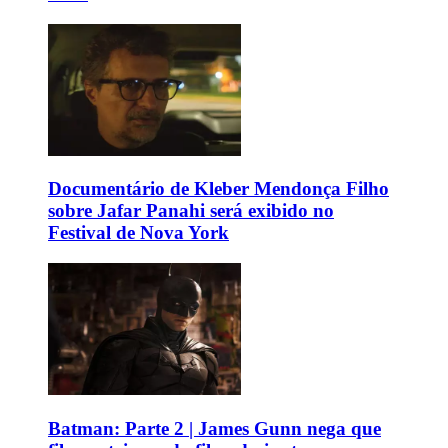
Documentário de Kleber Mendonça Filho
sobre Jafar Panahi será exibido no
Festival de Nova York
Batman: Parte 2 | James Gunn nega que