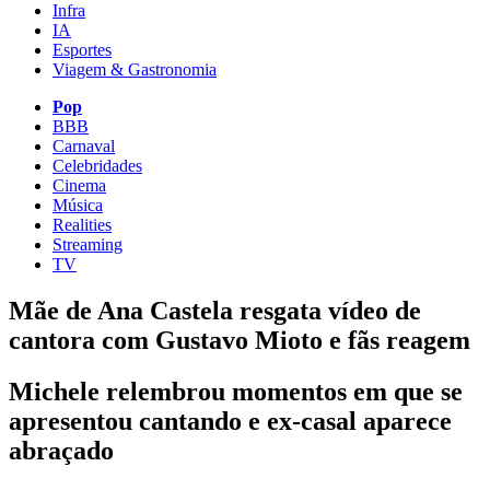
Infra
IA
Esportes
Viagem & Gastronomia
Pop
BBB
Carnaval
Celebridades
Cinema
Música
Realities
Streaming
TV
Mãe de Ana Castela resgata vídeo de
cantora com Gustavo Mioto e fãs reagem
Michele relembrou momentos em que se
apresentou cantando e ex-casal aparece
abraçado