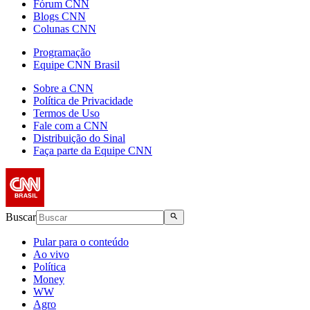
Fórum CNN
Blogs CNN
Colunas CNN
Programação
Equipe CNN Brasil
Sobre a CNN
Política de Privacidade
Termos de Uso
Fale com a CNN
Distribuição do Sinal
Faça parte da Equipe CNN
Buscar
Pular para o conteúdo
Ao vivo
Política
Money
WW
Agro