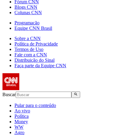
Fórum CNN
Blogs CNN
Colunas CNN
Programação
Equipe CNN Brasil
Sobre a CNN
Política de Privacidade
Termos de Uso
Fale com a CNN
Distribuição do Sinal
Faça parte da Equipe CNN
Buscar
Pular para o conteúdo
Ao vivo
Política
Money
WW
Agro