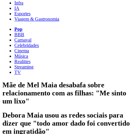
Infra
IA
Esportes
Viagem & Gastronomia
Pop
BBB
Carnaval
Celebridades
Cinema
Música
Realities
Streaming
TV
Mãe de Mel Maia desabafa sobre
relacionamento com as filhas: "Me sinto
um lixo"
Debora Maia usou as redes sociais para
dizer que "todo amor dado foi convertido
em ingratidão"