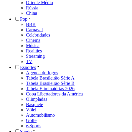
Oriente Médio
Rússia
China
Pop
BBB
Carnaval
Celebridades
Cinema
Música
Realities
Streaming
TV
Esportes
Agenda de Jogos
Tabela Brasileirão Série A
Tabela Brasileirão Série B
Tabela Eliminatórias 2026
Copa Libertadores da América
Olimpíadas
Basquete
Vôlei
Automobilismo
Golfe
e-Sports
Saúde