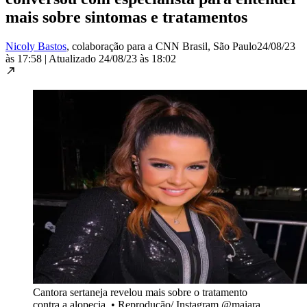
mais sobre sintomas e tratamentos
Nicoly Bastos
, colaboração para a CNN Brasil
, São Paulo
24/08/23
às 17:58
|
Atualizado
24/08/23 às 18:02
Cantora sertaneja revelou mais sobre o tratamento
contra a alopecia
•
Reprodução/ Instagram @maiara