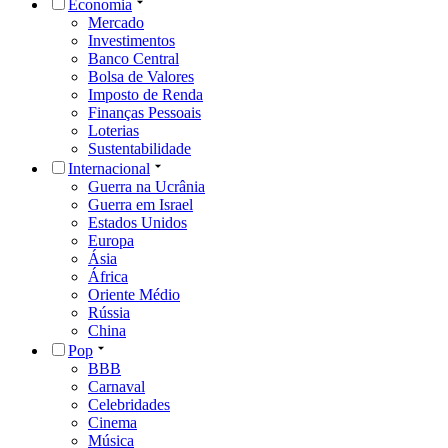
Economia
Mercado
Investimentos
Banco Central
Bolsa de Valores
Imposto de Renda
Finanças Pessoais
Loterias
Sustentabilidade
Internacional
Guerra na Ucrânia
Guerra em Israel
Estados Unidos
Europa
Ásia
África
Oriente Médio
Rússia
China
Pop
BBB
Carnaval
Celebridades
Cinema
Música