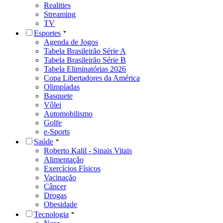
Realities
Streaming
TV
Esportes
Agenda de Jogos
Tabela Brasileirão Série A
Tabela Brasileirão Série B
Tabela Eliminatórias 2026
Copa Libertadores da América
Olimpíadas
Basquete
Vôlei
Automobilismo
Golfe
e-Sports
Saúde
Roberto Kalil - Sinais Vitais
Alimentação
Exercícios Físicos
Vacinação
Câncer
Drogas
Obesidade
Tecnologia