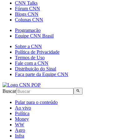
CNN Talks
Fórum CNN
Blogs CNN
Colunas CNN
Programação
Equipe CNN Brasil
Sobre a CNN
Política de Privacidade
Termos de Uso
Fale com a CNN
Distribuição do Sinal
Faça parte da Equipe CNN
Buscar
Pular para o conteúdo
Ao vivo
Política
Money
WW
Agro
Infra