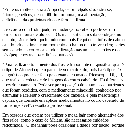
“Entre os motivos para a Alopecia, os principais são: estresse,
fatores genéticos, desequilíbrio hormonal, má alimentação,
deficiência das proteínas zinco e ferro”, afirma.
De acordo com Lidi, qualquer mudança no cabelo pode ser um
primeiro sintoma de alopecia. Os mais particulares da condição, no
entanto, são: cabelo quebrando com mais frequência; tufos de cabelo
caindo principalmente no momento do banho e no travesseiro; partes
sem cabelo no couro cabeludo; alteração nas unhas das mãos e dos
pés (pequenos recuos e linhas brancas).
“Para realizar o tratamento dos fios, é importante diagnosticar qual é
o tipo de Alopecia que o paciente vem sofrendo, pois há 6 tipos. O
diagnóstico pode ser feito pelo exame chamado Tricoscopia Digital,
que realiza a coleta de de imagens do couro cabeludo. Há diferentes
tipos de tratamento. Pode ser por reposição de vitaminas e nutrientes
que foram perdidos, com o medicamento minoxidil, conhecido por
estimular e acelerar o crescimento dos cabelos, e pela mesoterapia
capilar, que consiste em aplicar medicamentos no couro cabeludo de
forma injetável", ressalta a profissional.
Em pessoas que optem por utilizar o mega hair como alternativa dos
fios ralos, como o caso de Maiara, são necessários cuidados
redobrados. "O megahair pode ocasionar a queda por tração, porque