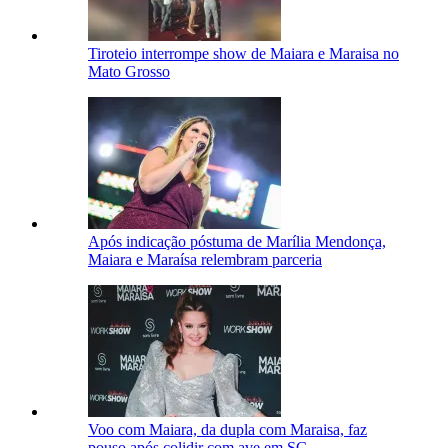
Tiroteio interrompe show de Maiara e Maraisa no
Mato Grosso
Após indicação póstuma de Marília Mendonça,
Maiara e Maraísa relembram parceria
Voo com Maiara, da dupla com Maraisa, faz
pouso após colidir com ave em SC