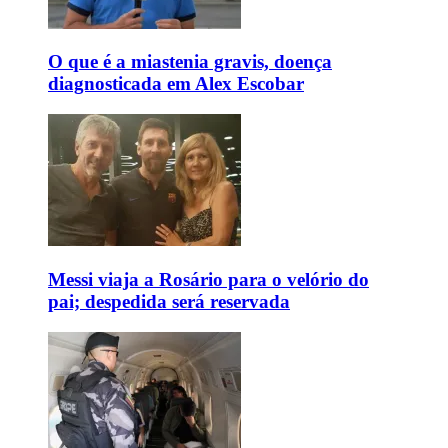
O que é a miastenia gravis, doença
diagnosticada em Alex Escobar
Messi viaja a Rosário para o velório do
pai; despedida será reservada