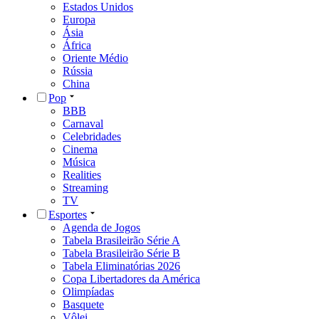
Estados Unidos
Europa
Ásia
África
Oriente Médio
Rússia
China
Pop
BBB
Carnaval
Celebridades
Cinema
Música
Realities
Streaming
TV
Esportes
Agenda de Jogos
Tabela Brasileirão Série A
Tabela Brasileirão Série B
Tabela Eliminatórias 2026
Copa Libertadores da América
Olimpíadas
Basquete
Vôlei