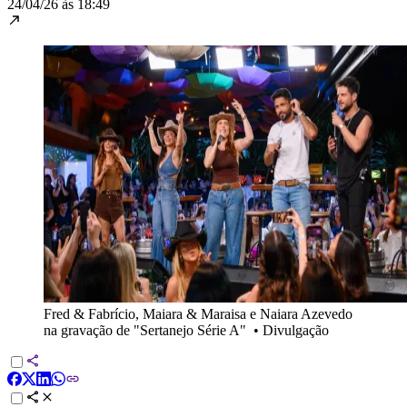
24/04/26 às 18:49
Fred & Fabrício, Maiara & Maraisa e Naiara Azevedo
na gravação de "Sertanejo Série A"
•
Divulgação