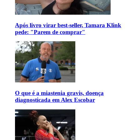
Após livro virar best-seller, Tamara Klink
pede: "Parem de comprar"
O que é a miastenia gravis, doença
diagnosticada em Alex Escobar