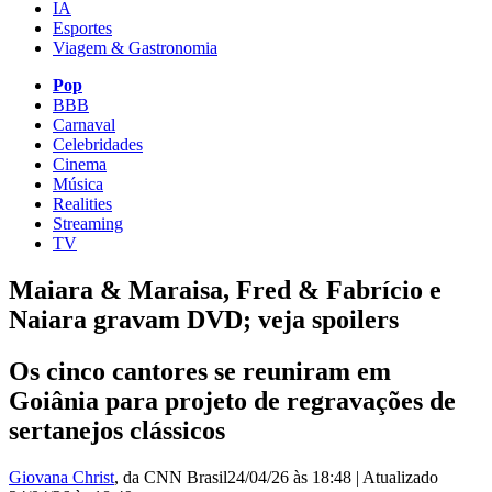
IA
Esportes
Viagem & Gastronomia
Pop
BBB
Carnaval
Celebridades
Cinema
Música
Realities
Streaming
TV
Maiara & Maraisa, Fred & Fabrício e
Naiara gravam DVD; veja spoilers
Os cinco cantores se reuniram em
Goiânia para projeto de regravações de
sertanejos clássicos
Giovana Christ
, da CNN Brasil
24/04/26 às 18:48
|
Atualizado