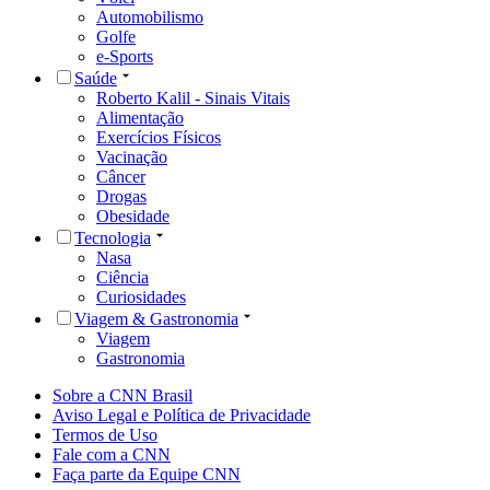
Automobilismo
Golfe
e-Sports
Saúde
Roberto Kalil - Sinais Vitais
Alimentação
Exercícios Físicos
Vacinação
Câncer
Drogas
Obesidade
Tecnologia
Nasa
Ciência
Curiosidades
Viagem & Gastronomia
Viagem
Gastronomia
Sobre a CNN Brasil
Aviso Legal e Política de Privacidade
Termos de Uso
Fale com a CNN
Faça parte da Equipe CNN