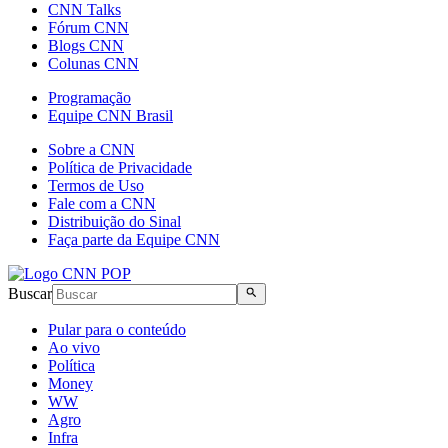
CNN Talks
Fórum CNN
Blogs CNN
Colunas CNN
Programação
Equipe CNN Brasil
Sobre a CNN
Política de Privacidade
Termos de Uso
Fale com a CNN
Distribuição do Sinal
Faça parte da Equipe CNN
Buscar
Pular para o conteúdo
Ao vivo
Política
Money
WW
Agro
Infra