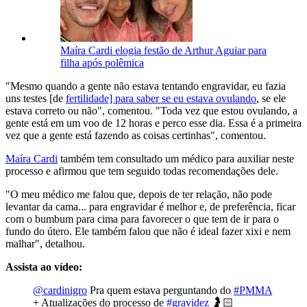
Maíra Cardi elogia festão de Arthur Aguiar para
filha após polêmica
"Mesmo quando a gente não estava tentando engravidar, eu fazia
uns testes [de
fertilidade] para saber se eu estava ovulando
, se ele
estava correto ou não", comentou. "Toda vez que estou ovulando, a
gente está em um voo de 12 horas e perco esse dia. Essa é a primeira
vez que a gente está fazendo as coisas certinhas", comentou.
Maíra Cardi
também tem consultado um médico para auxiliar neste
processo e afirmou que tem seguido todas recomendações dele.
"O meu médico me falou que, depois de ter relação, não pode
levantar da cama... para engravidar é melhor e, de preferência, ficar
com o bumbum para cima para favorecer o que tem de ir para o
fundo do útero. Ele também falou que não é ideal fazer xixi e nem
malhar", detalhou.
Assista ao vídeo:
@cardinigro
Pra quem estava perguntando do
#PMMA
+ Atualizações do processo de
#gravidez
🤰🏻