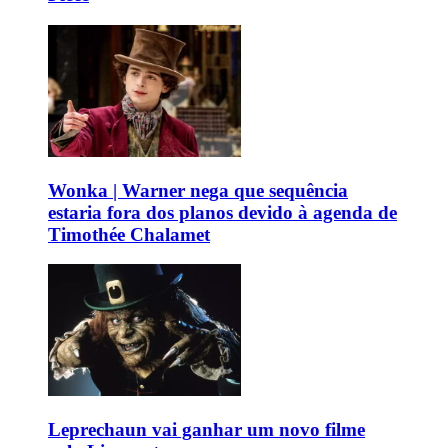
Wonka | Warner nega que sequência
estaria fora dos planos devido à agenda de
Timothée Chalamet
Leprechaun vai ganhar um novo filme