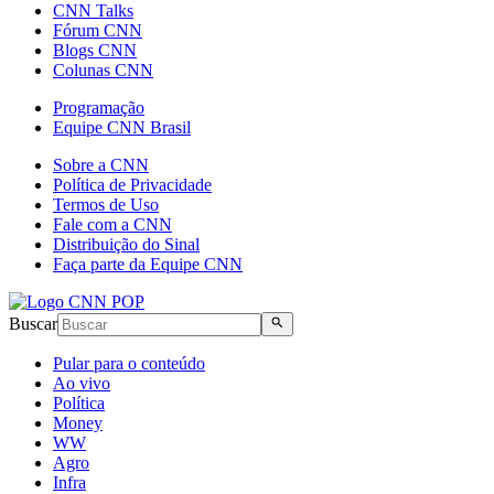
CNN Talks
Fórum CNN
Blogs CNN
Colunas CNN
Programação
Equipe CNN Brasil
Sobre a CNN
Política de Privacidade
Termos de Uso
Fale com a CNN
Distribuição do Sinal
Faça parte da Equipe CNN
Buscar
Pular para o conteúdo
Ao vivo
Política
Money
WW
Agro
Infra