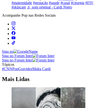
#maternidade
#gestação
#saude
#casal
#cirurgia
#FIV
#skincare
♬ som original - Cardi Nigro
Acompanhe
Pop
nas Redes Sociais
Siga no
Siga no Forum Inter
Siga no Forum Inter
Tópicos
#CNNPop
Gravidez
Maíra Cardi
Mais Lidas