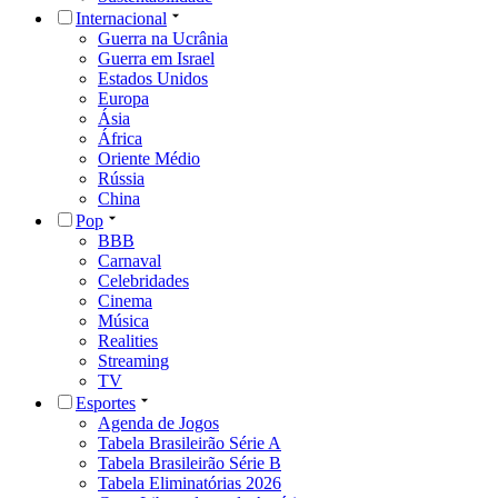
Internacional
Guerra na Ucrânia
Guerra em Israel
Estados Unidos
Europa
Ásia
África
Oriente Médio
Rússia
China
Pop
BBB
Carnaval
Celebridades
Cinema
Música
Realities
Streaming
TV
Esportes
Agenda de Jogos
Tabela Brasileirão Série A
Tabela Brasileirão Série B
Tabela Eliminatórias 2026