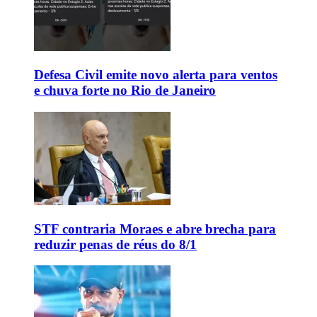
Defesa Civil emite novo alerta para ventos
e chuva forte no Rio de Janeiro
STF contraria Moraes e abre brecha para
reduzir penas de réus do 8/1