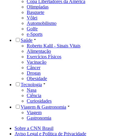
Copa Libertadores da América
Olimpíadas
Basquete
Vôlei
Automobilismo
Golfe
e-Sports
Saúde
Roberto Kalil - Sinais Vitais
Alimentação
Exercícios Físicos
Vacinação
Câncer
Drogas
Obesidade
Tecnologia
Nasa
Ciência
Curiosidades
Viagem & Gastronomia
Viagem
Gastronomia
Sobre a CNN Brasil
Aviso Legal e Política de Privacidade