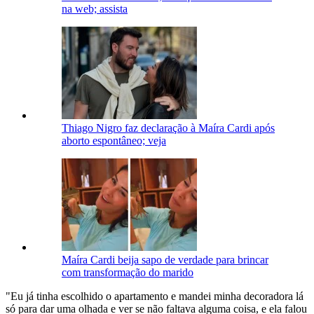
na web; assista
Thiago Nigro faz declaração à Maíra Cardi após
aborto espontâneo; veja
Maíra Cardi beija sapo de verdade para brincar
com transformação do marido
"Eu já tinha escolhido o apartamento e mandei minha decoradora lá
só para dar uma olhada e ver se não faltava alguma coisa, e ela falou