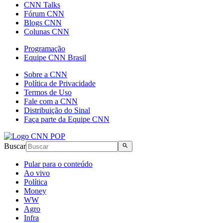
CNN Talks
Fórum CNN
Blogs CNN
Colunas CNN
Programação
Equipe CNN Brasil
Sobre a CNN
Política de Privacidade
Termos de Uso
Fale com a CNN
Distribuição do Sinal
Faça parte da Equipe CNN
Buscar
Pular para o conteúdo
Ao vivo
Política
Money
WW
Agro
Infra