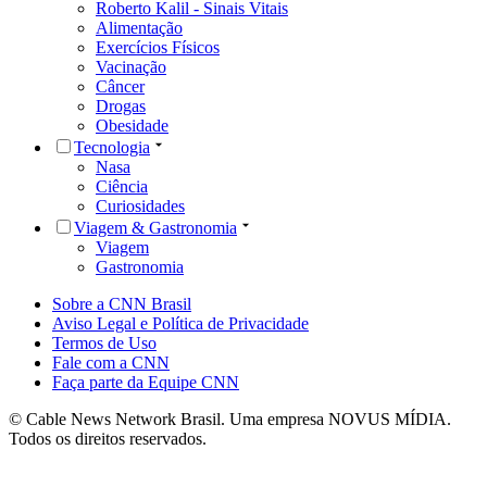
Roberto Kalil - Sinais Vitais
Alimentação
Exercícios Físicos
Vacinação
Câncer
Drogas
Obesidade
Tecnologia
Nasa
Ciência
Curiosidades
Viagem & Gastronomia
Viagem
Gastronomia
Sobre a CNN Brasil
Aviso Legal e Política de Privacidade
Termos de Uso
Fale com a CNN
Faça parte da Equipe CNN
© Cable News Network Brasil. Uma empresa NOVUS MÍDIA.
Todos os direitos reservados.