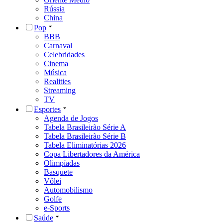
Rússia
China
Pop
BBB
Carnaval
Celebridades
Cinema
Música
Realities
Streaming
TV
Esportes
Agenda de Jogos
Tabela Brasileirão Série A
Tabela Brasileirão Série B
Tabela Eliminatórias 2026
Copa Libertadores da América
Olimpíadas
Basquete
Vôlei
Automobilismo
Golfe
e-Sports
Saúde