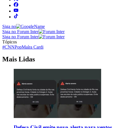
Siga no
Siga no Forum Inter
Siga no Forum Inter
Tópicos
#CNNPop
Maíra Cardi
Mais Lidas
Defesa Civil emite novo alerta para ventos