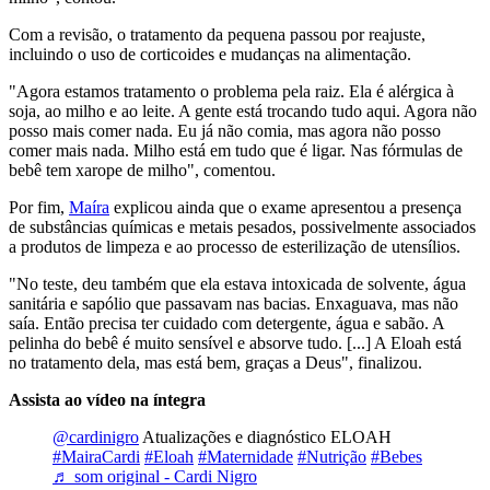
Com a revisão, o tratamento da pequena passou por reajuste,
incluindo o uso de corticoides e mudanças na alimentação.
"Agora estamos tratamento o problema pela raiz. Ela é alérgica à
soja, ao milho e ao leite. A gente está trocando tudo aqui. Agora não
posso mais comer nada. Eu já não comia, mas agora não posso
comer mais nada. Milho está em tudo que é ligar. Nas fórmulas de
bebê tem xarope de milho", comentou.
Por fim,
Maíra
explicou ainda que o exame apresentou a presença
de substâncias químicas e metais pesados, possivelmente associados
a produtos de limpeza e ao processo de esterilização de utensílios.
"No teste, deu também que ela estava intoxicada de solvente, água
sanitária e sapólio que passavam nas bacias. Enxaguava, mas não
saía. Então precisa ter cuidado com detergente, água e sabão. A
pelinha do bebê é muito sensível e absorve tudo. [...] A Eloah está
no tratamento dela, mas está bem, graças a Deus", finalizou.
Assista ao vídeo na íntegra
@cardinigro
Atualizações e diagnóstico ELOAH
#MairaCardi
#Eloah
#Maternidade
#Nutrição
#Bebes
♬ som original - Cardi Nigro