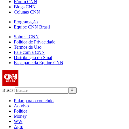
Fórum CNN
Blogs CNN
Colunas CNN
Programação
Equipe CNN Brasil
Sobre a CNN
Política de Privacidade
Termos de Uso
Fale com a CNN
Distribuição do Sinal
Faça parte da Equipe CNN
Buscar
Pular para o conteúdo
Ao vivo
Política
Money
WW
Agro