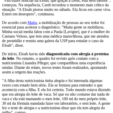
"Vim trazer notícias da Eloah, que graças a Deus, está bem melhor",
começou. Na sequência, Cardi recordou o momento mais crítico da
situação. "A Eloah piorou muito no sábado. Ela ficou em carne viva.
Entrei em desespero", continuou.
De acordo com
Maíra
, a mobilização de pessoas ao seu redor foi
essencial para acelerar o diagnóstico. "Muita gente se mobilizou.
Minha social media falou com a Paula [Lavigne], que é a mulher do
Caetano Veloso, que tem uma médica maravilhosa, que me atendeu
de prontidão e reuniu uma galera da USP para estudar o caso da
Eloah", disse.
De início, Eloah havia sido
diagnosticada com alergia à proteína
do leite
. No entanto, o quadro foi revisto após contato com a
nutricionista
Lisandra Pfleger
, que compartilhou uma experiência
similar. Diante do relato, novos testes foram realizados, apontando
assim a origem das reações.
"A filha desta nutricionista tinha alegria e foi internada algumas
vezes com estado bem sério. Ela se formou para entender o que
acontecia com a filha. E ela foi certeira. Todo mundo estava dizendo
que era alergia do leite de vaca. Só que eu não costumo dar nada de
vaca e ela está mamando o meu leite, 100 ml do meu próprio leite,
30 ml da fórmula mandada fazer em laboratório, e sem leite. A gente
fez o teste de alergia e a nutricionista disse que ela tem alegria do
milho", contou.