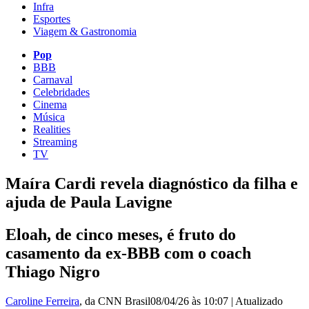
Infra
Esportes
Viagem & Gastronomia
Pop
BBB
Carnaval
Celebridades
Cinema
Música
Realities
Streaming
TV
Maíra Cardi revela diagnóstico da filha e
ajuda de Paula Lavigne
Eloah, de cinco meses, é fruto do
casamento da ex-BBB com o coach
Thiago Nigro
Caroline Ferreira
, da CNN Brasil
08/04/26 às 10:07
|
Atualizado