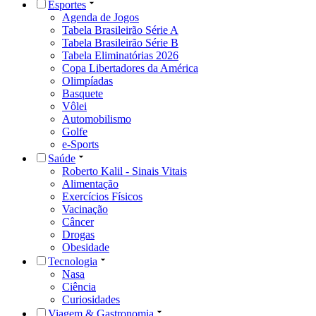
Esportes
Agenda de Jogos
Tabela Brasileirão Série A
Tabela Brasileirão Série B
Tabela Eliminatórias 2026
Copa Libertadores da América
Olimpíadas
Basquete
Vôlei
Automobilismo
Golfe
e-Sports
Saúde
Roberto Kalil - Sinais Vitais
Alimentação
Exercícios Físicos
Vacinação
Câncer
Drogas
Obesidade
Tecnologia
Nasa
Ciência
Curiosidades
Viagem & Gastronomia